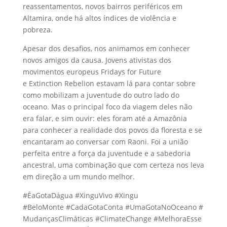
reassentamentos, novos bairros periféricos em
Altamira, onde há altos índices de violência e
pobreza.
Apesar dos desafios, nos animamos em conhecer
novos amigos da causa. Jovens ativistas dos
movimentos europeus
Fridays
for Future
e
Extinction
Rebelion
estavam lá para contar sobre
como mobilizam a juventude do outro lado do
oceano. Mas o principal foco da viagem deles não
era falar, e sim ouvir: eles foram até a Amazônia
para conhecer a realidade dos povos da floresta e se
encantaram ao conversar com
Raoni
. Foi a união
perfeita entre a força da juventude e a sabedoria
ancestral, uma combinação que com certeza nos leva
em direção a um mundo melhor.
#
ÉaGotaDágua
#
XinguVivo
#Xingu
#
BeloMonte
#
CadaGotaConta
#
UmaGotaNoOceano
#
MudançasClimáticas
#
ClimateChange
#
MelhoraEsse