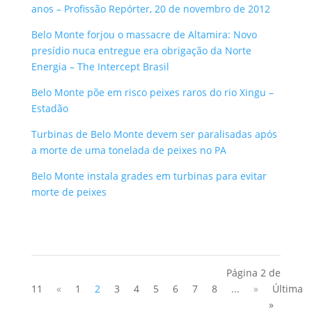
anos – Profissão Repórter, 20 de novembro de 2012
Belo Monte forjou o massacre de Altamira: Novo
presídio nuca entregue era obrigação da Norte
Energia – The Intercept Brasil
Belo Monte põe em risco peixes raros do rio Xingu –
Estadão
Turbinas de Belo Monte devem ser paralisadas após
a morte de uma tonelada de peixes no PA
Belo Monte instala grades em turbinas para evitar
morte de peixes
Página 2 de
11
«
1
2
3
4
5
6
7
8
...
»
Última
»