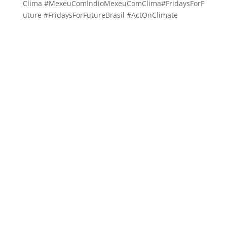
Clima
#
MexeuComÍndioMexeuComClima
#
FridaysForF
uture
#
FridaysForFutureBrasil
#
ActOnClimate