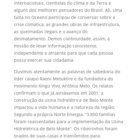
internacionais, cientistas do clima e da Terra e
alguns dos melhores pensadores do Brasil
.
Ali,
Uma
Gota no Oceano participou d
e
conversas sobre a
crise climática, as grandes obras de infraestrutura,
as queimadas ilegais e o avanço do
desmatamento.
Demos
continuidade
, assim,
à
miss
ão de levar informação consistente,
independente e atraente para que cada pessoa
possa exercer sua cidadania.
Ouvimos atentamente as palavras de sabedoria do
líder caiapó
Raoni
Metuktire
e da fundadora do
movimento Xingu Vivo, Antônia Melo. Os relatos
confirmam o que já
avisávamos em 2001: a
construção da usina hidrelétrica de Belo Monte
impactou a vida humana e a natureza da região.
Segundo a própria Norte Energia, “3.850 famílias
foram reassentadas para a implementação da Usina
Hidrelétrica de Belo Monte”. Os ribeirinhos foram
tirados de suas casas e transferidos para