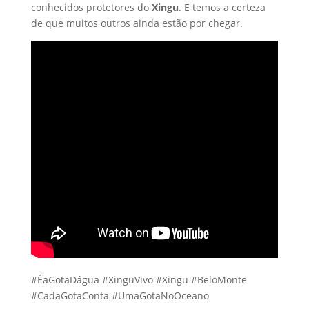
conhecidos protetores do
Xingu
. E temos a certeza
de que muitos outros ainda estão por chegar.
#ÉaGotaDágua #XinguVivo #Xingu #BeloMonte
#CadaGotaConta #UmaGotaNoOceano