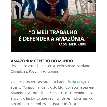
AMAZÔNIA: CENTRO DO MUNDO
dezembro 2019
|
Amazônia
,
Belo Monte
,
Mudanças
Climáticas
,
Povos Tradicionais
Voltamos às nossas raízes
: a bacia do
r
io Xingu
.
O
evento “Amazônia: Centro do Mundo” aconteceu em
Altamira (PA), nos dias 17, 18 e 19 de novembro.
Esse
encontro
histórico
que
re
uniu
líderes
indígenas,
quil
ombolas e ribeirinhos,
ativistas climáticos