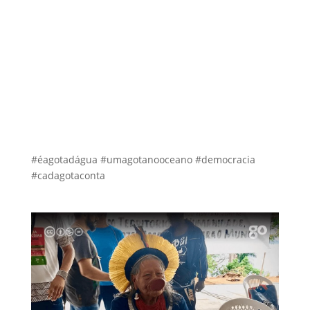
#éagotadágua #umagotanooceano #democracia
#cadagotaconta