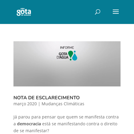
NOTA DE ESCLARECIMENTO
março 2020
|
Mudanças Climáticas
Já parou para pensar que quem se manifesta contra
a
democracia
está se manifestando contra o direito
de se manifestar?