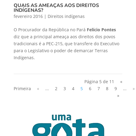
QUAIS AS AMEAÇAS AOS DIREITOS
INDÍGENAS?
fevereiro 2016
|
Direitos indígenas
O Procurador da República no Pará
Felício Pontes
diz que a principal ameaça aos direitos dos povos
tradicionais é a PEC-215, que transfere do Executivo
para o Legislativo o poder de demarcar Terras
Indígenas.
Página 5 de 11
«
Primeira
«
...
2
3
4
5
6
7
8
9
...
»
»