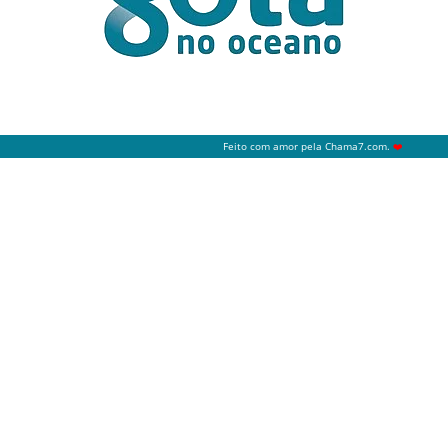
Feito com amor pela
Chama7.com
.
❤️