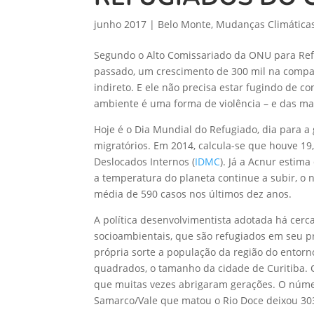
junho 2017
|
Belo Monte
,
Mudanças Climática
Segundo o Alto Comissariado da ONU para Ref
passado, um crescimento de 300 mil na comp
indireto. E ele não precisa estar fugindo de co
ambiente é uma forma de violência – e das mai
Hoje é o Dia Mundial do Refugiado, dia para a
migratórios. Em 2014, calcula-se que houve 19
Deslocados Internos (
IDMC
). Já a Acnur estim
a temperatura do planeta continue a subir, o
média de 590 casos nos últimos dez anos.
A política desenvolvimentista adotada há cerc
socioambientais, que são refugiados em seu p
própria sorte a população da região do entorn
quadrados, o tamanho da cidade de Curitiba. C
que muitas vezes abrigaram gerações. O númer
Samarco/Vale que matou o Rio Doce deixou 303