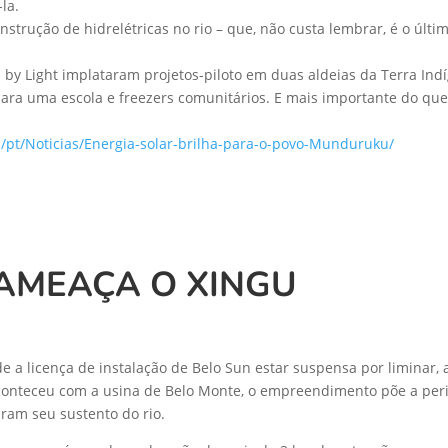
la.
nstrução de hidrelétricas no rio – que, não custa lembrar, é o úl
by Light implataram projetos-piloto em duas aldeias da Terra In
 para uma escola e freezers comunitários. E mais importante do que
/pt/Noticias/Energia-solar-brilha-para-o-povo-Munduruku/
 AMEAÇA O XINGU
de a licença de instalação de Belo Sun estar suspensa por liminar
conteceu com a usina de Belo Monte, o empreendimento põe a peri
iram seu sustento do rio.