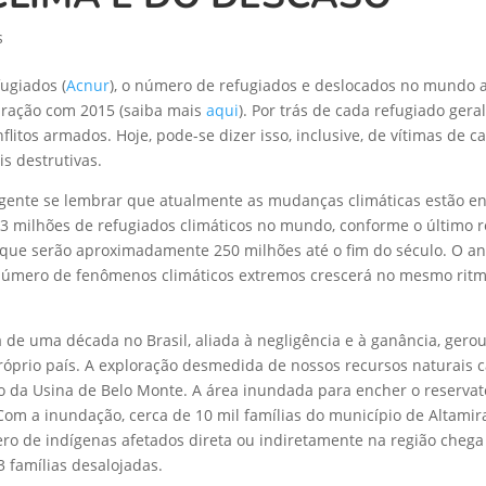
s
ugiados (
Acnur
), o número de refugiados e deslocados no mundo a
aração com 2015 (saiba mais
aqui
). Por trás de cada refugiado gera
nflitos armados. Hoje, pode-se dizer isso, inclusive, de vítimas de 
s destrutivas.
 gente se lembrar que atualmente as mudanças climáticas estão en
,3 milhões de refugiados climáticos no mundo, conforme o último 
a que serão aproximadamente 250 milhões até o fim do século. O an
 número de fenômenos climáticos extremos crescerá no mesmo ritm
a de uma década no Brasil, aliada à negligência e à ganância, ger
róprio país. A exploração desmedida de nossos recursos naturais
o da Usina de Belo Monte. A área inundada para encher o reservató
om a inundação, cerca de 10 mil famílias do município de Altamir
o de indígenas afetados direta ou indiretamente na região cheg
 famílias desalojadas.