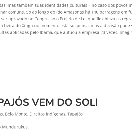
s, mas também suas identidades culturais – no caso dos povos ind
tornar comuns. Só ao longo do Rio Amazonas há 140 barragens em 
er aprovado no Congresso o Projeto de Lei que flexibiliza as regr
à beira do Xingu no momento está suspensa, mas a decisão pode se
tas aplicadas pelo Ibama, que autuou a empresa 23 vezes. Imaginem
PAJÓS VEM DO SOL!
as
,
Belo Monte
,
Direitos indígenas
,
Tapajós
os Mundurukus.