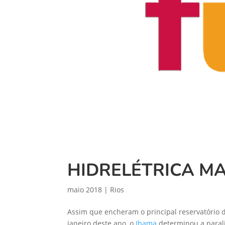
HIDRELÉTRICA MA
maio 2018
|
Rios
Assim que encheram o principal reservatório 
janeiro deste ano, o
Ibama
determinou a parali