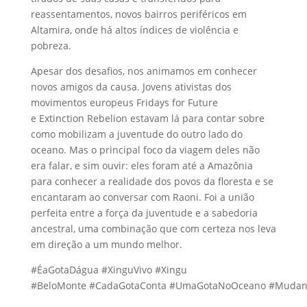
reassentamentos, novos bairros periféricos em
Altamira, onde há altos índices de violência e
pobreza.
Apesar dos desafios, nos animamos em conhecer
novos amigos da causa. Jovens ativistas dos
movimentos europeus
Fridays
for Future
e
Extinction
Rebelion
estavam lá para contar sobre
como mobilizam a juventude do outro lado do
oceano. Mas o principal foco da viagem deles não
era falar, e sim ouvir: eles foram até a Amazônia
para conhecer a realidade dos povos da floresta e se
encantaram ao conversar com
Raoni
. Foi a união
perfeita entre a força da juventude e a sabedoria
ancestral, uma combinação que com certeza nos leva
em direção a um mundo melhor.
#
ÉaGotaDágua
#
XinguVivo
#Xingu
#
BeloMonte
#
CadaGotaConta
#
UmaGotaNoOceano
#
Mudanç