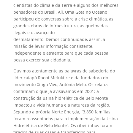
cientistas do clima e da Terra e alguns dos melhores
pensadores do Brasil
.
Ali,
Uma Gota no Oceano
participou d
e
conversas sobre a crise climática, as
grandes obras de infraestrutura, as queimadas
ilegais e o avanço do
desmatamento.
Demos
continuidade
, assim,
à
miss
ão de levar informação consistente,
independente e atraente para que cada pessoa
possa exercer sua cidadania.
Ouvimos atentamente as palavras de sabedoria do
líder caiapó
Raoni
Metuktire
e da fundadora do
movimento Xingu Vivo, Antônia Melo. Os relatos
confirmam o que já
avisávamos em 2001: a
construção da usina hidrelétrica de Belo Monte
impactou a vida humana e a natureza da região.
Segundo a própria Norte Energia, “3.850 famílias
foram reassentadas para a implementação da Usina
Hidrelétrica de Belo Monte”. Os ribeirinhos foram
tirados de suas casas e transferidos para