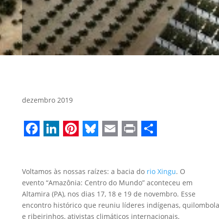
dezembro 2019
Facebook
LinkedIn
Pinterest
Bluesky
Email
Print
Share
Voltamos às nossas raízes
: a bacia do
r
io Xingu
.
O
evento “Amazônia: Centro do Mundo” aconteceu em
Altamira (PA), nos dias 17, 18 e 19 de novembro.
Esse
encontro
histórico
que
re
uniu
líderes
indígenas,
quilombol
e ribeirinhos,
ativistas climáticos internacionais,