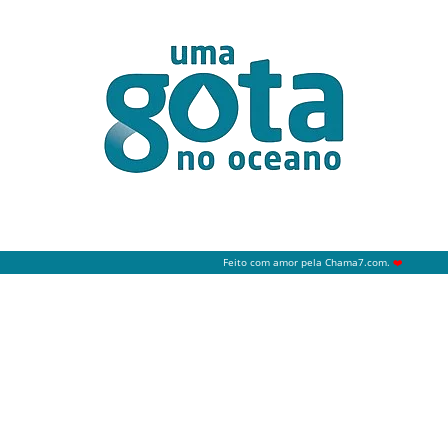
Feito com amor pela
Chama7.com
.
❤️