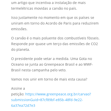
um artigo que incentiva a instalação de mais
termelétricas movidas a carvão no país.
Isso justamente no momento em que os países se
uniram em torno do Acordo de Paris para reduzirem
emissões.
O carvão é o mais poluente dos combustíveis fósseis.
Responde por quase um terço das emissões de CO2
do planeta.
O presidente pode vetar a medida. Uma Gota no
Oceano se junta ao Greenpeace Brasil e ao WWF-
Brasil nesta campanha pelo veto.
Vamos nos unir em torno de mais esta causa?
Assine a
petição:
https://www.greenpeace.org.br/carvao?
submissionGuid=87cf89bf-e85b-48fd-9e22-
6a37ea72d7e3