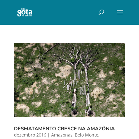
DESMATAMENTO CRESCE NA AMAZÔNIA
dezembro 2016
|
Amazonas
,
Belo Monte
,