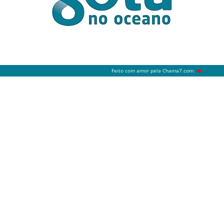
Feito com amor pela
Chama7.com
.
❤️