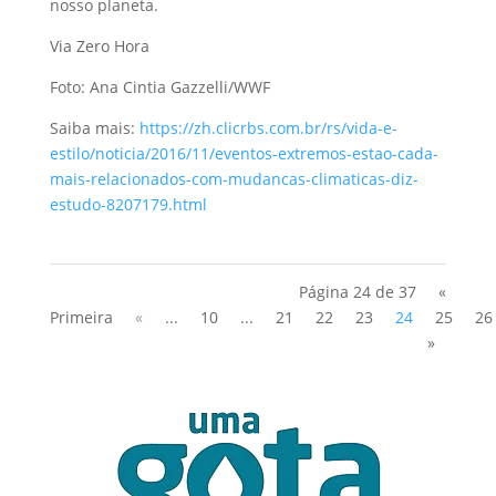
nosso planeta.
Via Zero Hora
Foto: Ana Cintia Gazzelli/WWF
Saiba mais:
https://zh.clicrbs.com.br/rs/vida-e-
estilo/noticia/2016/11/eventos-extremos-estao-cada-
mais-relacionados-com-mudancas-climaticas-diz-
estudo-8207179.html
Página 24 de 37
«
Primeira
«
...
10
...
21
22
23
24
25
26
»