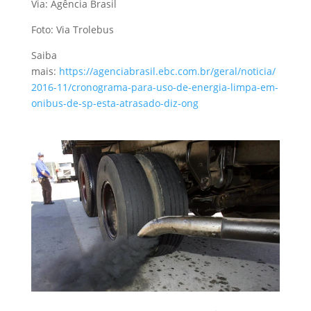
Via: Agência Brasil
Foto: Via Trolebus
Saiba
mais:
https://agenciabrasil.ebc.com.br/geral/noticia/
2016-11/cronograma-para-uso-de-energia-limpa-em-
onibus-de-sp-esta-atrasado-diz-ong