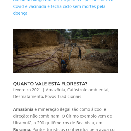
Covid é vacinada e fecha ciclo sem mortes pela
doença
QUANTO VALE ESTA FLORESTA?
fevereiro 2021
|
Amazônia
,
Catástrofe ambiental
,
Desmatamento
,
Povos Tradicionais
Amazônia
e mineração ilegal são como álcool e
direção: não combinam. O último exemplo vem de
Uiramutã, a 290 quilômetros de Boa Vista, em
Roraima
. Pontos turísticos conhecidos pela água cor