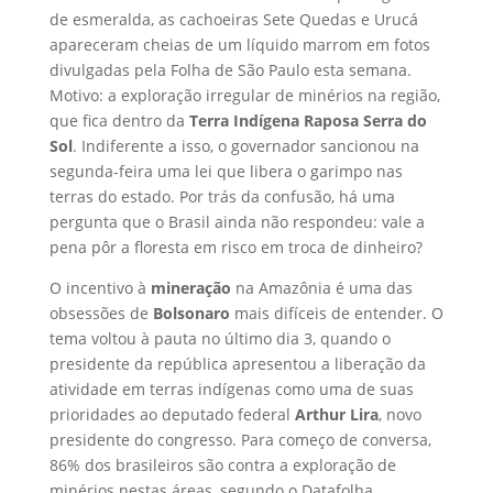
de esmeralda, as cachoeiras Sete Quedas e Urucá
apareceram cheias de um líquido marrom em fotos
divulgadas pela Folha de São Paulo esta semana.
Motivo: a exploração irregular de minérios na região,
que fica dentro da
Terra Indígena Raposa Serra do
Sol
. Indiferente a isso, o governador sancionou na
segunda-feira uma lei que libera o garimpo nas
terras do estado. Por trás da confusão, há uma
pergunta que o Brasil ainda não respondeu: vale a
pena pôr a floresta em risco em troca de dinheiro?
O incentivo à
mineração
na Amazônia é uma das
obsessões de
Bolsonaro
mais difíceis de entender. O
tema voltou à pauta no último dia 3, quando o
presidente da república apresentou a liberação da
atividade em terras indígenas como uma de suas
prioridades ao deputado federal
Arthur Lira
, novo
presidente do congresso. Para começo de conversa,
86% dos brasileiros são contra a exploração de
minérios nestas áreas, segundo o Datafolha.