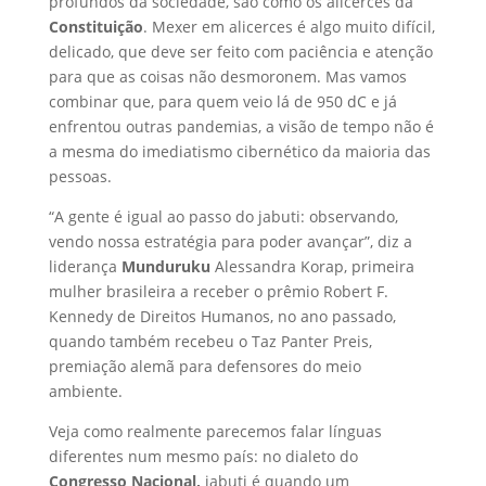
profundos da sociedade, são como os alicerces da
Constituição
. Mexer em alicerces é algo muito difícil,
delicado, que deve ser feito com paciência e atenção
para que as coisas não desmoronem. Mas vamos
combinar que, para quem veio lá de 950 dC e já
enfrentou outras pandemias, a visão de tempo não é
a mesma do imediatismo cibernético da maioria das
pessoas.
“A gente é igual ao passo do jabuti: observando,
vendo nossa estratégia para poder avançar”, diz a
liderança
Munduruku
Alessandra Korap, primeira
mulher brasileira a receber o prêmio Robert F.
Kennedy de Direitos Humanos, no ano passado,
quando também recebeu o Taz Panter Preis,
premiação alemã para defensores do meio
ambiente.
Veja como realmente parecemos falar línguas
diferentes num mesmo país: no dialeto do
Congresso Nacional,
jabuti é quando um