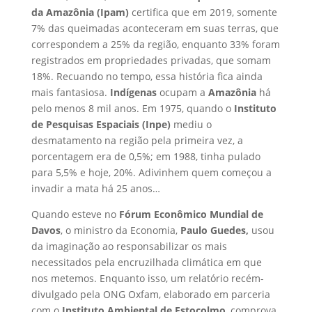
da Amazônia (Ipam)
certifica que em 2019, somente
7% das queimadas aconteceram em suas terras, que
correspondem a 25% da região, enquanto 33% foram
registrados em propriedades privadas, que somam
18%. Recuando no tempo, essa história fica ainda
mais fantasiosa.
Indígenas
ocupam a
Amazônia
há
pelo menos 8 mil anos. Em 1975, quando o
Instituto
de Pesquisas Espaciais (Inpe)
mediu o
desmatamento na região pela primeira vez, a
porcentagem era de 0,5%; em 1988, tinha pulado
para 5,5% e hoje, 20%. Adivinhem quem começou a
invadir a mata há 25 anos…
Quando esteve no
Fórum Econômico Mundial de
Davos
, o ministro da Economia,
Paulo Guedes,
usou
da imaginação ao responsabilizar os mais
necessitados pela encruzilhada climática em que
nos metemos. Enquanto isso, um relatório recém-
divulgado pela ONG Oxfam, elaborado em parceria
com o
Instituto Ambiental de Estocolmo
, comprova