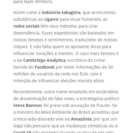
para fazer dinheiro.
Assim como a
indústria tabagista
, que acrescentou
substâncias ao
cigarro
para viciar fumantes, as
redes sociais
têm seus métodos para criar
dependência. Esses expedientes são baseados em
nossos desejos e sentimentos, traduzidos de nossos
cliques. E não falta quem se aproveite disso para
influenciar corações e mentes. O caso mais famoso é
a da
Cambridge Analytica
, escritório do crime
banido do
Facebook
por violar informações de 50
milhões de usuários da rede nos EUA, com a
intenção de influenciar eleições mundo afora.
Recentemente, outro nome envolvido em escândalos
de disseminação de fake news, o estrategista político
Steve Bannon
, foi preso sob acusação de fraude. Se
o ministro do Meio Ambiente do Brasil acreditou que
o mico-leão-dourado vive na
Amazônia
, por que um
leigo não pensaria que as mudanças climáticas ou a
Covid-19
não existem? Quando se discute em pelo