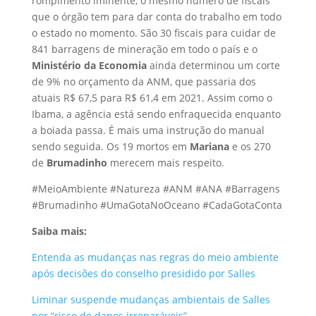
rompimento iminente, o mesmo número de fiscais
que o órgão tem para dar conta do trabalho em todo
o estado no momento. São 30 fiscais para cuidar de
841 barragens de mineração em todo o país e o
Ministério da Economia
ainda determinou um corte
de 9% no orçamento da ANM, que passaria dos
atuais R$ 67,5 para R$ 61,4 em 2021. Assim como o
Ibama, a agência está sendo enfraquecida enquanto
a boiada passa. É mais uma instrução do manual
sendo seguida. Os 19 mortos em
Mariana
e os 270
de
Brumadinho
merecem mais respeito.
#MeioAmbiente #Natureza #ANM #ANA #Barragens
#Brumadinho #UmaGotaNoOceano #CadaGotaConta
Saiba mais:
Entenda as mudanças nas regras do meio ambiente
após decisões do conselho presidido por Salles
Liminar suspende mudanças ambientais de Salles
por “risco de danos irreparáveis”