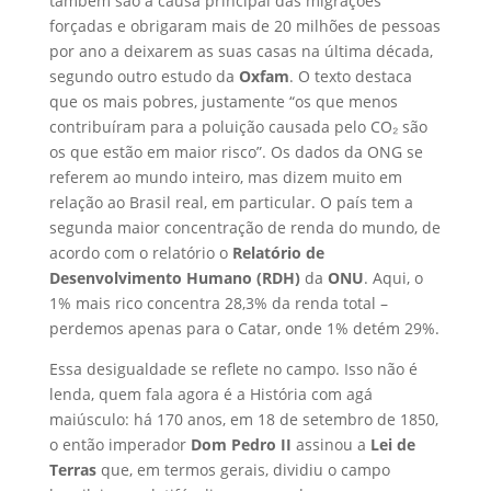
também são a causa principal das migrações
forçadas e obrigaram mais de 20 milhões de pessoas
por ano a deixarem as suas casas na última década,
segundo outro estudo da
Oxfam
. O texto destaca
que os mais pobres, justamente “os que menos
contribuíram para a poluição causada pelo CO₂ são
os que estão em maior risco”. Os dados da ONG se
referem ao mundo inteiro, mas dizem muito em
relação ao Brasil real, em particular. O país tem a
segunda maior concentração de renda do mundo, de
acordo com o relatório o
Relatório de
Desenvolvimento Humano (RDH)
da
ONU
. Aqui, o
1% mais rico concentra 28,3% da renda total –
perdemos apenas para o Catar, onde 1% detém 29%.
Essa desigualdade se reflete no campo. Isso não é
lenda, quem fala agora é a História com agá
maiúsculo: há 170 anos, em 18 de setembro de 1850,
o então imperador
Dom Pedro II
assinou a
Lei de
Terras
que, em termos gerais, dividiu o campo