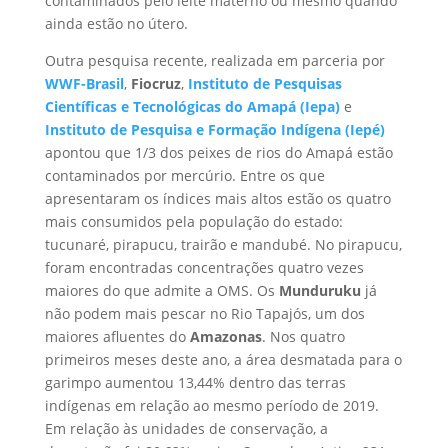
contaminados pelo leite materno ou mesmo quando
ainda estão no útero.
Outra pesquisa recente, realizada em parceria por
WWF-Brasil
,
Fiocruz
,
Instituto de Pesquisas
Científicas e Tecnológicas do Amapá (Iepa)
e
Instituto de Pesquisa e Formação Indígena (Iepé)
apontou que 1/3 dos peixes de rios do Amapá estão
contaminados por mercúrio. Entre os que
apresentaram os índices mais altos estão os quatro
mais consumidos pela população do estado:
tucunaré, pirapucu, trairão e mandubé. No pirapucu,
foram encontradas concentrações quatro vezes
maiores do que admite a OMS. Os
Munduruku
já
não podem mais pescar no Rio Tapajós, um dos
maiores afluentes do
Amazonas
. Nos quatro
primeiros meses deste ano, a área desmatada para o
garimpo aumentou 13,44% dentro das terras
indígenas em relação ao mesmo período de 2019.
Em relação às unidades de conservação, a