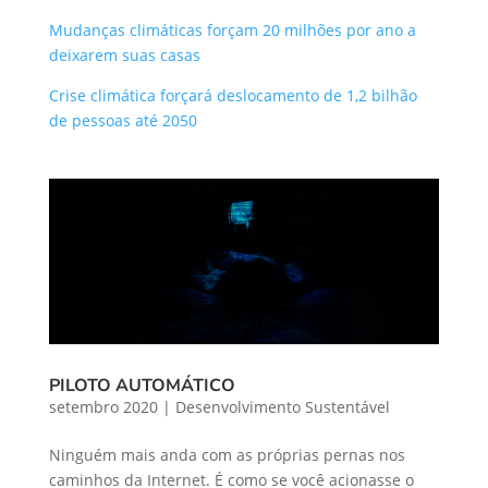
Mudanças climáticas forçam 20 milhões por ano a
deixarem suas casas
Crise climática forçará deslocamento de 1,2 bilhão
de pessoas até 2050
PILOTO AUTOMÁTICO
setembro 2020
|
Desenvolvimento Sustentável
Ninguém mais anda com as próprias pernas nos
caminhos da Internet. É como se você acionasse o