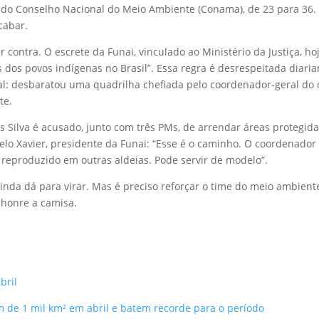
do Conselho Nacional do Meio Ambiente (Conama), de 23 para 36. A
cabar.
 contra. O escrete da Funai, vinculado ao Ministério da Justiça, h
os dos povos indígenas no Brasil”. Essa regra é desrespeitada diar
: desbaratou uma quadrilha chefiada pelo coordenador-geral do ó
te.
es Silva é acusado, junto com três PMs, de arrendar áreas protegid
lo Xavier, presidente da Funai: “Esse é o caminho. O coordenador 
 reproduzido em outras aldeias. Pode servir de modelo”.
ainda dá para virar. Mas é preciso reforçar o time do meio ambient
 honre a camisa.
bril
de 1 mil km² em abril e batem recorde para o período