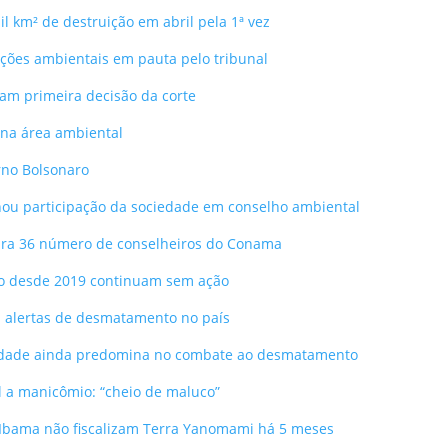
 km² de destruição em abril pela 1ª vez
 ações ambientais em pauta pelo tribunal
ram primeira decisão da corte
na área ambiental
rno Bolsonaro
nou participação da sociedade em conselho ambiental
para 36 número de conselheiros do Conama
o desde 2019 continuam sem ação
s alertas de desmatamento no país
nidade ainda predomina no combate ao desmatamento
 a manicômio: “cheio de maluco”
 Ibama não fiscalizam Terra Yanomami há 5 meses