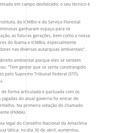
 entrado em campo desfalcado; o seu técnico é
tituto, do ICMBio e do Serviço Florestal
 criminosas ganharam espaço para se
lação, as futuras gerações, bem como a nossa
ores do Ibama e ICMBio, especialmente
dores nas diversas autarquias ambientais”.
direito ambiental porque eles se sentem
dou: “Tem gestor que se sente constrangido
es pelo Supremo Tribunal Federal (STF),
u.
s de forma articulada e pactuada com os
 jogadas do atual governo foi entrar de
 vermelho. Na primeira votação do chamado
iente (FNMA).
nia legal do Conselho Nacional da Amazônia
a tática: no dia 30 de abril, aumentou,