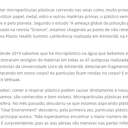
e ter micropartículas plásticas correndo nas veias como, muito pro
bstituir papel, metal, vidro e outras matérias-primas, o plástico v
e pelo planeta. Segundo o estudo “A ameaça global da poluição pl
sado na revista “Science”, estamos chegando ao ponto de não ret
o na Plastic Health Summit, conferência realizada em Amsterdã, n
 Desde 2019 sabemos que há microplástico na água que bebemos e
ontraram vestígios do material em todas as 47 autópsias realizada
ntistas da Universidade Livre de Amsterdã, detectaram fragment
tecendo em nosso corpo? As partículas ficam retidas no corpo? E e
ck Vethaak.
eber, comer e respirar plástico podem causar diretamente à noss
emos, são conhecidos e bem visíveis. Micropartículas plásticas es
fera. No mês passado, descobriu-se que estamos aspirando plásti
he Total Environment” descobriu, pela primeira vez, partículas plás
 principal autora. “Não esperávamos encontrar o maior número de 
É surpreendente, pois as vias aéreas são menores nas partes inf