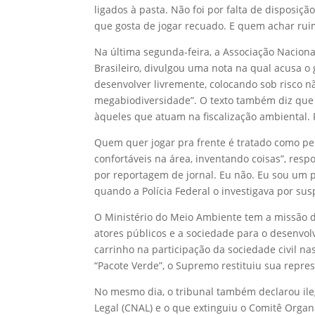
ligados à pasta. Não foi por falta de disposi
que gosta de jogar recuado. E quem achar rui
Na última segunda-feira, a Associação Nacional
Brasileiro, divulgou uma nota na qual acusa o 
desenvolver livremente, colocando sob risco n
megabiodiversidade”. O texto também diz que 
àqueles que atuam na fiscalização ambiental. 
Quem quer jogar pra frente é tratado como pe
confortáveis na área, inventando coisas”, re
por reportagem de jornal. Eu não. Eu sou um p
quando a Polícia Federal o investigava por sus
O Ministério do Meio Ambiente tem a missão d
atores públicos e a sociedade para o desenvol
carrinho na participação da sociedade civil n
“Pacote Verde”, o Supremo restituiu sua repr
No mesmo dia, o tribunal também declarou il
Legal (CNAL) e o que extinguiu o Comitê Organ