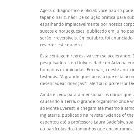
Agora o diagnóstico é oficial: você não só pod
tapar o nariz, não? De solução prática para su
espalhando implacavelmente por nossos corpos 
suecos e noruegueses, publicado em julho pas
serão irreversíveis. Em outubro, foi anunciad
reverter este quadro.
Esta contagem regressiva vem se acelerando.
pesquisadores da Universidade do Arizona enc
humanos examinadas. Em março deste ano, cie
testados. “A grande questão é: o que está acon
desencadear doenças?”, alertou o professor Di
Ainda é cedo para dimensionar os danos que b
causando à Terra, o grande organismo onde viv
ao Monte Everest, e chegam até mesmo à atmos
Inglaterra, publicado na revista “Science of t
espantou até a professora Laura Sadofsky, sua
ou partículas dos tamanhos que encontramos. 