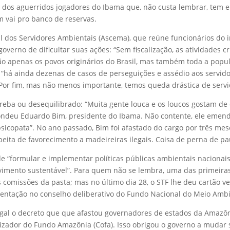
ção dos aguerridos jogadores do Ibama que, não custa lembrar, tem
m vai pro banco de reservas.
 dos Servidores Ambientais (Ascema), que reúne funcionários do ins
governo de dificultar suas ações: “Sem fiscalização, as atividades
ão apenas os povos originários do Brasil, mas também toda a popu
“há ainda dezenas de casos de perseguições e assédio aos servid
Por fim, mas não menos importante, temos queda drástica de servi
reba ou desequilibrado: “Muita gente louca e os loucos gostam de 
spondeu Eduardo Bim, presidente do Ibama. Não contente, ele emen
sicopata”. No ano passado, Bim foi afastado do cargo por três mes
peita de favorecimento a madeireiras ilegais. Coisa de perna de pa
e “formular e implementar políticas públicas ambientais nacionai
vimento sustentável”. Para quem não se lembra, uma das primeiras
as comissões da pasta; mas no último dia 28, o STF lhe deu cartão
esentação no conselho deliberativo do Fundo Nacional do Meio Amb
egal o decreto que que afastou governadores de estados da Amazô
izador do Fundo Amazônia (Cofa). Isso obrigou o governo a mudar su