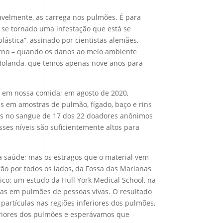
vavelmente, as carrega nos pulmões. É para
em se tornado uma infestação que está se
ástica”, assinado por cientistas alemães,
orno – quando os danos ao meio ambiente
a Holanda, que temos apenas nove anos para
 em nossa comida; em agosto de 2020,
s em amostras de pulmão, fígado, baço e rins
os no sangue de 17 dos 22 doadores anônimos
sses níveis são suficientemente altos para
a saúde; mas os estragos que o material vem
tão por todos os lados, da Fossa das Marianas
co: um estudo da Hull York Medical School, na
ticas em pulmões de pessoas vivas. O resultado
partículas nas regiões inferiores dos pulmões,
eriores dos pulmões e esperávamos que