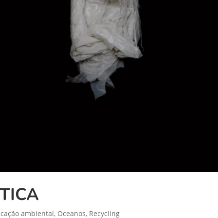
TICA
cação ambiental
,
Oceanos
,
Recycling