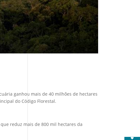
ecuária ganhou mais de 40 milhões de hectares
ncipal do Código Florestal.
que reduz mais de 800 mil hectares da