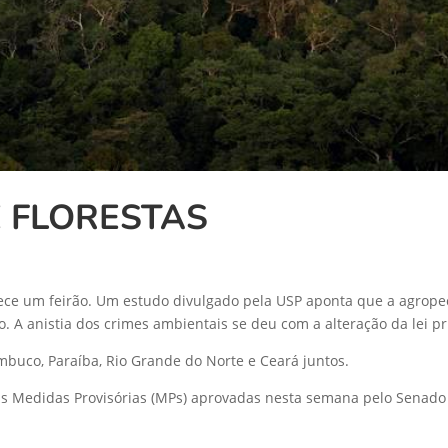
 FLORESTAS
rece um feirão. Um estudo divulgado pela USP aponta que a agrop
A anistia dos crimes ambientais se deu com a alteração da lei pri
mbuco, Paraíba, Rio Grande do Norte e Ceará juntos.
 Medidas Provisórias (MPs) aprovadas nesta semana pelo Senado 