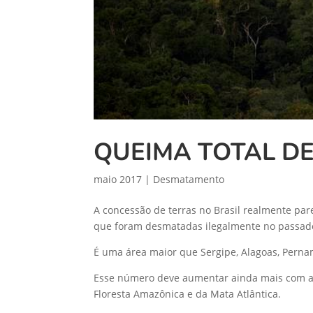
QUEIMA TOTAL DE
maio 2017
|
Desmatamento
A concessão de terras no Brasil realmente pa
que foram desmatadas ilegalmente no passado. 
É uma área maior que Sergipe, Alagoas, Perna
Esse número deve aumentar ainda mais com as
Floresta Amazônica e da Mata Atlântica.