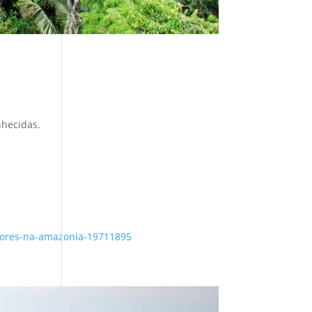
nhecidas.
rvores-na-amazonia-19711895