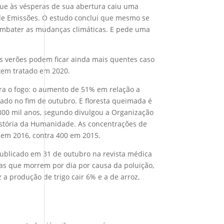
que às vésperas de sua abertura caiu uma
 de Emissões. O estudo conclui que mesmo se
 combater as mudanças climáticas. E pede uma
s verões podem ficar ainda mais quentes caso
xem tratado em 2020.
ra o fogo: o aumento de 51% em relação a
gado no fim de outubro. E floresta queimada é
800 mil anos, segundo divulgou a Organização
stória da Humanidade. As concentrações de
o em 2016, contra 400 em 2015.
ublicado em 31 de outubro na revista médica
oas que morrem por dia por causa da poluição,
 produção de trigo cair 6% e a de arroz,
.