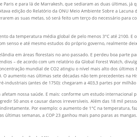
e Paris e para lá de Marrakesh, que sediaram as duas últimas, já 
oitava edição do Relatório da ONU Meio Ambiente Sobre a Lacuna
zerarem as suas metas, só será feito um terço do necessário para
nto da temperatura média global de pelo menos 3°C até 2100. E o
bom senso e até mesmo estudos do próprio governo, realmente dei
lândia em áreas florestais no ano passado. E perdeu boa parte pa
êndios – de acordo com um relatório da Global Forest Watch, divul
centração mundial de CO2 atingiu o nível mais alto dos últimos 
0. O aumento nas últimas sete décadas não tem precedentes na Hi
é-industriais (antes de 1750): chegaram a 403,3 partes por milhã
 afetam nossa saúde. E mais: conforme um estudo internacional p
egredir 50 anos e causar danos irreversíveis. Além das 18 mil pess
ndiretamente. Por exemplo: o aumento de 1°C na temperatura, faz a
as últimas semanas, a COP 23 ganhou mais pano paras as mangas