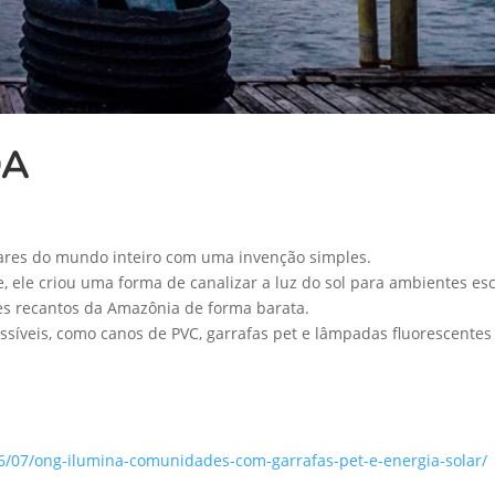
DA
 lares do mundo inteiro com uma invenção simples.
, ele criou uma forma de canalizar a luz do sol para ambientes es
tes recantos da Amazônia de forma barata.
essíveis, como canos de PVC, garrafas pet e lâmpadas fluorescentes
/07/ong-ilumina-comunidades-com-garrafas-pet-e-energia-solar/