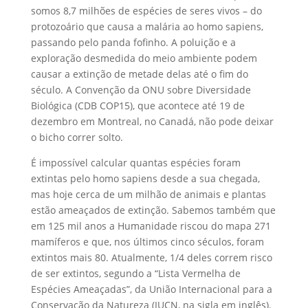
somos 8,7 milhões de espécies de seres vivos – do
protozoário que causa a malária ao homo sapiens,
passando pelo panda fofinho. A poluição e a
exploração desmedida do meio ambiente podem
causar a extinção de metade delas até o fim do
século. A Convenção da ONU sobre Diversidade
Biológica (CDB COP15), que acontece até 19 de
dezembro em Montreal, no Canadá, não pode deixar
o bicho correr solto.
É impossível calcular quantas espécies foram
extintas pelo homo sapiens desde a sua chegada,
mas hoje cerca de um milhão de animais e plantas
estão ameaçados de extinção. Sabemos também que
em 125 mil anos a Humanidade riscou do mapa 271
mamíferos e que, nos últimos cinco séculos, foram
extintos mais 80. Atualmente, 1/4 deles correm risco
de ser extintos, segundo a “Lista Vermelha de
Espécies Ameaçadas”, da União Internacional para a
Conservação da Natureza (IUCN, na sigla em inglês).