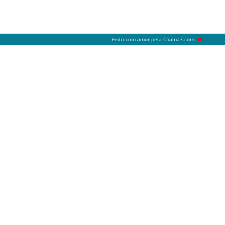
Feito com amor pela
Chama7.com
.
❤️