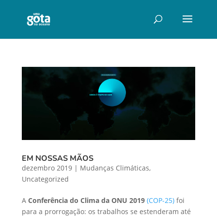
EM NOSSAS MÃOS
dezembro 2019
|
Mudanças Climáticas
,
Uncategorized
A
Conferência do Clima da ONU 2019
(COP-25)
foi
para a prorrogação: os trabalhos se estenderam até