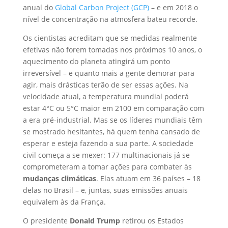
anual do
Global Carbon Project (GCP)
– e em 2018 o
nível de concentração na atmosfera bateu recorde.
Os cientistas acreditam que se medidas realmente
efetivas não forem tomadas nos próximos 10 anos, o
aquecimento do planeta atingirá um ponto
irreversível – e quanto mais a gente demorar para
agir, mais drásticas terão de ser essas ações. Na
velocidade atual, a temperatura mundial poderá
estar 4°C ou 5°C maior em 2100 em comparação com
a era pré-industrial. Mas se os líderes mundiais têm
se mostrado hesitantes, há quem tenha cansado de
esperar e esteja fazendo a sua parte. A sociedade
civil começa a se mexer: 177 multinacionais já se
comprometeram a tomar ações para combater às
mudanças climáticas
. Elas atuam em 36 países – 18
delas no Brasil – e, juntas, suas emissões anuais
equivalem às da França.
O presidente
Donald Trump
retirou os Estados