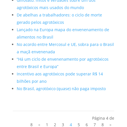
Glifosato: mitos e verdades sobre um dos
agrotóxicos mais usados do mundo
De abelhas a trabalhadores: o ciclo de morte
gerado pelos agrotóxicos
Lançado na Europa mapa do envenenamento de
alimentos no Brasil
No acordo entre Mercosul e UE, sobra para o Brasil
a maçã envenenada
“Há um ciclo de envenenamento por agrotóxicos
entre Brasil e Europa”
Incentivo aos agrotóxicos pode superar R$ 14
bilhões por ano
No Brasil, agrotóxico (quase) não paga imposto
Página 4 de
8
«
1
2
3
4
5
6
7
8
»