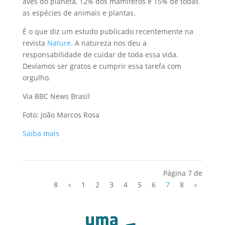
aves do planeta, 12% dos mamíferos e 15% de todas
as espécies de animais e plantas.
É o que diz um estudo publicado recentemente na
revista
Nature
. A natureza nos deu a
responsabilidade de cuidar de toda essa vida.
Devíamos ser gratos e cumprir essa tarefa com
orgulho.
Via BBC News Brasil
Foto: João Marcos Rosa
Saiba mais
Página 7 de
8
«
1
2
3
4
5
6
7
8
»