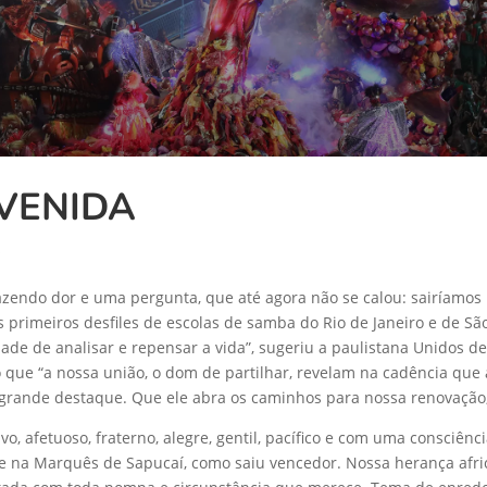
VENIDA
s
azendo dor e uma pergunta, que até agora não se calou: sairíamos
 primeiros desfiles de escolas de samba do Rio de Janeiro e de S
e de analisar e repensar a vida”, sugeriu a paulistana Unidos de
que “a nossa união, o dom de partilhar, revelam na cadência que 
o grande destaque. Que ele abra os caminhos para nossa renovação,
ivo, afetuoso, fraterno, alegre, gentil, pacífico e com uma consciê
na Marquês de Sapucaí, como saiu vencedor. Nossa herança africa