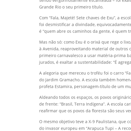
sendo vergonhosamente escanteada – foi exal
Grande Rio o seu primeiro título.
Com “Fala, Majeté! Sete chaves de Exu”, a esco
foi desmistificar a divindade, equivocadamente
é “quem abre os caminhos da gente, é quem tra
Mas não só: como Exu é o orixá que rege o lix
à Avenida, reaproveitando material de outros
primeiro carnavalesco a usar matéria-prima bar
jurados, é exaltar a sustentabilidade: “É agreg
A alegoria que mereceu o troféu foi o carro “F
do Jardim Gramacho. A escola também homenageo
profeta Estamira, personagem-título de um mu
Aldeando todos os espaços, os povos originári
de frente: “Brasil, Terra Indígena”. A escola 
reafirmar que os povos da floresta são seus v
O mesmo objetivo teve a X-9 Paulistana, que c
do invasor europeu em “Arapuca Tupi – A rec