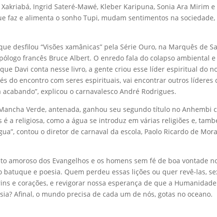
a Xakriabá, Ingrid Sateré-Mawé, Kleber Karipuna, Sonia Ara Mirim
ue faz e alimenta o sonho Tupi, mudam sentimentos na sociedade, 
que desfilou “Visões xamânicas” pela Série Ouro, na Marquês de Sap
ogo francês Bruce Albert. O enredo fala do colapso ambiental e 
ue Davi conta nesse livro, a gente criou esse líder espiritual do n
 do encontro com seres espirituais, vai encontrar outros líderes
 acabando”, explicou o carnavalesco André Rodrigues.
Mancha Verde, antenada, ganhou seu segundo título no Anhembi c
é a religiosa, como a água se introduz em várias religiões e, tamb
a”, contou o diretor de carnaval da escola, Paolo Ricardo de Morae
 Cristo amoroso dos Evangelhos e os homens sem fé de boa vontade
o batuque e poesia. Quem perdeu essas lições ou quer revê-las, sex
ins e corações, e revigorar nossa esperança de que a Humanidad
sia? Afinal, o mundo precisa de cada um de nós, gotas no oceano.