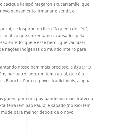
 e o cacique kaiapó Megaron Txucarramãe, que
novo pensamento, irmanar e sentir, o
ucaí, se inspirou no livro “A queda do céu”,
climático que enfrentamos, causados pela
osso enredo, que é esse herói, que vai fazer
 de nações indígenas do mundo inteiro para
antando nosso bem mais precioso, a água: “O
ém, por outro lado, um tema atual, que é a
s Bianchi. Para os povos tradicionais, a água
 nos guiem para um pós-pandemia mais fraterno
ta-feira (em São Paulo) e sábado (no Rio) tem
e mude para melhor depois de o novo