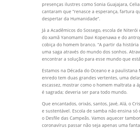
presenças ilustres como Sonia Guajajara, Celi
cantaram que “renasce a esperança, fartura q
despertar da Humanidade”.
Já a Acadêmicos do Sossego, escola de Niterói 
do xamã Yanomami Davi Kopenawa e do antropól
cobiça do homem branco. “A partir da história q
uma saga através do mundo dos sonhos. Através
encontrar a solução para esse mundo que está
Estamos na Década do Oceano e a paulistana 
enredo tem duas grandes vertentes, uma delas 
escassez, mostrar como o homem maltrata a águ
é sagrada; deveria ser para todo mundo.
Que encantados, orixás, santos, Javé, Alá, o
e sustentável. Escola de samba não ensina só 
o Desfile das Campeãs. Vamos aquecer tambor
coronavírus passar não seja apenas uma fanta