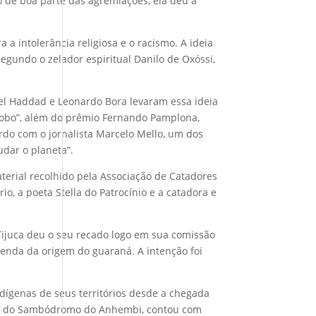
de boa parte das agremiações, ela deu à
 a intolerância religiosa e o racismo. A ideia
segundo o zelador espiritual Danilo de Oxóssi,
riel Haddad e Leonardo Bora levaram essa ideia
Globo”, além do prêmio Fernando Pamplona,
cordo com o jornalista Marcelo Mello, um dos
udar o planeta”.
aterial recolhido pela Associação de Catadores
, a poeta Stella do Patrocínio e a catadora e
 Tijuca deu o seu recado logo em sua comissão
 lenda da origem do guaraná. A intenção foi
ndígenas de seus territórios desde a chegada
o 1 do Sambódromo do Anhembi, contou com