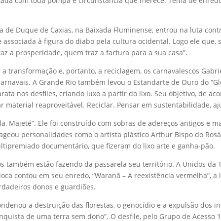
tada com toda pompa e circunstância que merece. Tema de enredo 
la de Duque de Caxias, na Baixada Fluminense, entrou na luta contra
 associada à figura do diabo pela cultura ocidental. Logo ele que, 
z a prosperidade, quem traz a fartura para a sua casa”.
o, a transformação e, portanto, a reciclagem, os carnavalescos Gab
 carnavais. A Grande Rio também levou o Estandarte de Ouro do “
ata nos desfiles, criando luxo a partir do lixo. Seu objetivo, de a
ar material reaproveitável. Reciclar. Pensar em sustentabilidade, aj
ala, Majeté”. Ele foi construído com sobras de adereços antigos e m
u personalidades como o artista plástico Arthur Bispo do Rosário
ltipremiado documentário, que fizeram do lixo arte e ganha-pão.
os também estão fazendo da passarela seu território. A Unidos da
carioca contou em seu enredo, “Waranã – A reexistência vermelha”, a
erdadeiros donos e guardiões.
ondenou a destruição das florestas, o genocídio e a expulsão dos i
onquista de uma terra sem dono”. O desfile, pelo Grupo de Acess