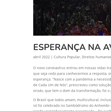
ESPERANÇA NA A
abril 2022
|
Cultura Popular
,
Direitos humano
O novo coronavírus entrou em nossas vidas tr
que seja cedo para conhecermos a resposta, os
esperança. “Nasce com a pandemia a necessidad
de Cada Um de Nós”, prescreveu como solução 
orixás, que tem o dom da transformação, foi 
O Brasil que todos amam, multicultural, inclus
só foi celebrado no Sambódromo do Anhembi e 