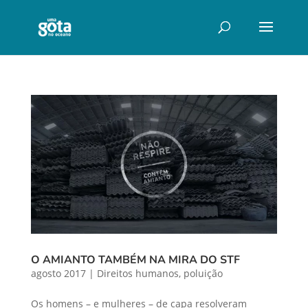
O AMIANTO TAMBÉM NA MIRA DO STF
agosto 2017
|
Direitos humanos
,
poluição
Os homens – e mulheres – de capa resolveram