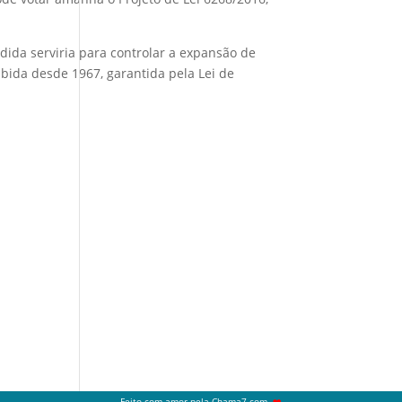
ida serviria para controlar a expansão de
ibida desde 1967, garantida pela Lei de
Feito com amor pela
Chama7.com
.
❤️