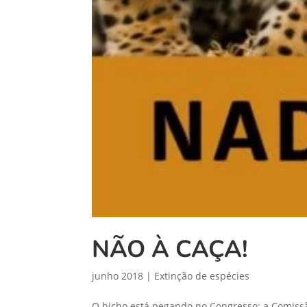
NÃO À CAÇA!
junho 2018
|
Extinção de espécies
O bicho está pegando no Congresso: a Comiss