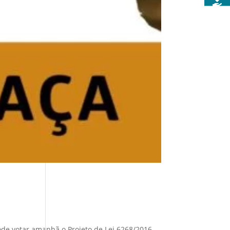
e votar amanhã o Projeto de Lei 6268/2016,