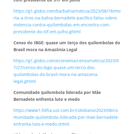
https://g1.globo.com/ba/bahia/noticia/2023/08/18/mo
rta-a-tiros-na-bahia-bernadete-pacifico-falou-sobre-
violencia-contra-quilombolas-em-encontro-com-
presidente-do-stf-em-julho.ghtml
Censo do IBGE: quase um terço dos quilombolas do
Brasil mora na Amazônia Legal
https://g1.globo.com/economia/censo/noticia/2023/0
7/27/censo-do-ibge-quase-um-terco-dos-
quilombolas-do-brasil-mora-na-amazonia-
legal.ghtml
Comunidade quilombola liderada por Mãe
Bernadete enfrenta luto e medo
https://www1.folha.uol.com.br/cotidiano/2023/08/co
munidade-quilombola-liderada-por-mae-bernadete-
enfrenta-luto-e-medo.shtml