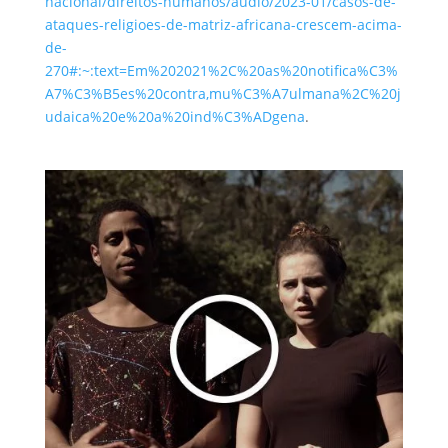
nacional/direitos-humanos/audio/2023-01/casos-de-
ataques-religioes-de-matriz-africana-crescem-acima-
de-
270#:~:text=Em%202021%2C%20as%20notifica%C3%
A7%C3%B5es%20contra,mu%C3%A7ulmana%2C%20j
udaica%20e%20a%20ind%C3%ADgena
.