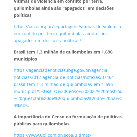
Vítimas de violência em conflito por terra,
quilombolas ainda são “apagados” em decisões
políticas
https://oeco.org.br/reportagens/vitimas-de-violencia-
em-conflito-por-terra-quilombolas-ainda-sao-
apagados-em-decisoes-politicas/
Brasil tem 1,3 milhão de quilombolas em 1.696
municípios
https://agenciadenoticias.ibge.gov.br/agencia-
noticias/2012-agencia-de-noticias/noticias/37464-
brasil-tem-1-3-milhao-de-quilombolas-em-1-696-
municipios#:~:text=O%20Censo%202022%20mostrou
%20que,total%20de%20quilombolas%20do%20pa%C
3%ADs
.
A importância do Censo na formulação de políticas
públicas para quilombolas
https://www.uol.com.br/ecoa/ultimas-