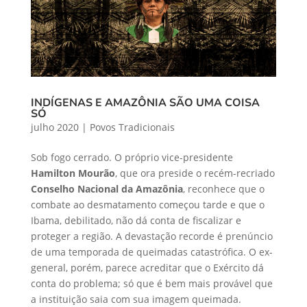
INDÍGENAS E AMAZÔNIA SÃO UMA COISA
SÓ
julho 2020
|
Povos Tradicionais
Sob fogo cerrado. O próprio vice-presidente
Hamilton Mourão
, que ora preside o recém-recriado
Conselho Nacional da Amazônia
, reconhece que o
combate ao desmatamento começou tarde e que o
Ibama, debilitado, não dá conta de fiscalizar e
proteger a região. A devastação recorde é prenúncio
de uma temporada de queimadas catastrófica. O ex-
general, porém, parece acreditar que o Exército dá
conta do problema; só que é bem mais provável que
a instituição saia com sua imagem queimada.