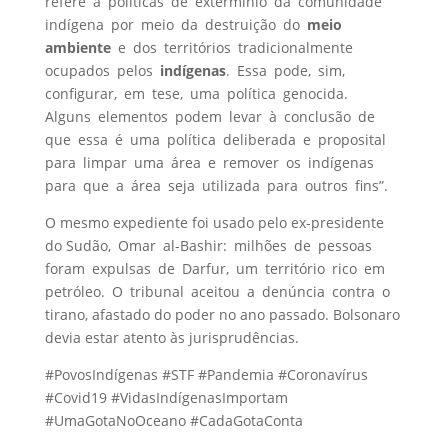
refere a políticas de extermínio da comunidade
indígena por meio da destruição do
meio
ambiente
e dos territórios tradicionalmente
ocupados pelos
indígenas
. Essa pode, sim,
configurar, em tese, uma política genocida.
Alguns elementos podem levar à conclusão de
que essa é uma política deliberada e proposital
para limpar uma área e remover os indígenas
para que a área seja utilizada para outros fins”.
O mesmo expediente foi usado pelo ex-presidente
do Sudão, Omar al-Bashir: milhões de pessoas
foram expulsas de Darfur, um território rico em
petróleo. O tribunal aceitou a denúncia contra o
tirano, afastado do poder no ano passado. Bolsonaro
devia estar atento às jurisprudências.
#PovosIndígenas #STF #Pandemia #Coronavírus
#Covid19 #VidasIndígenasImportam
#UmaGotaNoOceano #CadaGotaConta