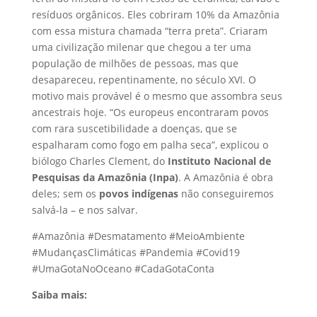
resíduos orgânicos. Eles cobriram 10% da Amazônia
com essa mistura chamada “terra preta”. Criaram
uma civilização milenar que chegou a ter uma
população de milhões de pessoas, mas que
desapareceu, repentinamente, no século XVI. O
motivo mais provável é o mesmo que assombra seus
ancestrais hoje. “Os europeus encontraram povos
com rara suscetibilidade a doenças, que se
espalharam como fogo em palha seca”, explicou o
biólogo Charles Clement, do
Instituto Nacional de
Pesquisas da Amazônia (Inpa)
. A Amazônia é obra
deles; sem os
povos indígenas
não conseguiremos
salvá-la – e nos salvar.
#Amazônia #Desmatamento #MeioAmbiente
#MudançasClimáticas #Pandemia #Covid19
#UmaGotaNoOceano #CadaGotaConta
Saiba mais: