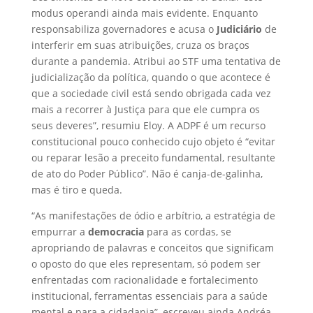
modus operandi ainda mais evidente. Enquanto
responsabiliza governadores e acusa o
Judiciário
de
interferir em suas atribuições, cruza os braços
durante a pandemia. Atribui ao STF uma tentativa de
judicialização da política, quando o que acontece é
que a sociedade civil está sendo obrigada cada vez
mais a recorrer à Justiça para que ele cumpra os
seus deveres”, resumiu Eloy. A ADPF é um recurso
constitucional pouco conhecido cujo objeto é “evitar
ou reparar lesão a preceito fundamental, resultante
de ato do Poder Público”. Não é canja-de-galinha,
mas é tiro e queda.
“As manifestações de ódio e arbítrio, a estratégia de
empurrar a
democracia
para as cordas, se
apropriando de palavras e conceitos que significam
o oposto do que eles representam, só podem ser
enfrentadas com racionalidade e fortalecimento
institucional, ferramentas essenciais para a saúde
mental e para a cidadania”, escreveu ainda Andréa