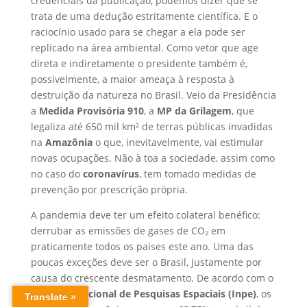
credenciais da publicação, podemos dizer que se
trata de uma dedução estritamente científica. E o
raciocínio usado para se chegar a ela pode ser
replicado na área ambiental. Como vetor que age
direta e indiretamente o presidente também é,
possivelmente, a maior ameaça à resposta à
destruição da natureza no Brasil. Veio da Presidência
a
Medida Provisória 910
, a
MP da Grilagem
, que
legaliza até 650 mil km² de terras públicas invadidas
na
Amazônia
o que, inevitavelmente, vai estimular
novas ocupações. Não à toa a sociedade, assim como
no caso do
coronavírus
, tem tomado medidas de
prevenção por prescrição própria.
A pandemia deve ter um efeito colateral benéfico:
derrubar as emissões de gases de CO₂ em
praticamente todos os países este ano. Uma das
poucas exceções deve ser o Brasil, justamente por
causa do crescente desmatamento. De acordo com o
Instituto Nacional de Pesquisas Espaciais (Inpe)
, os