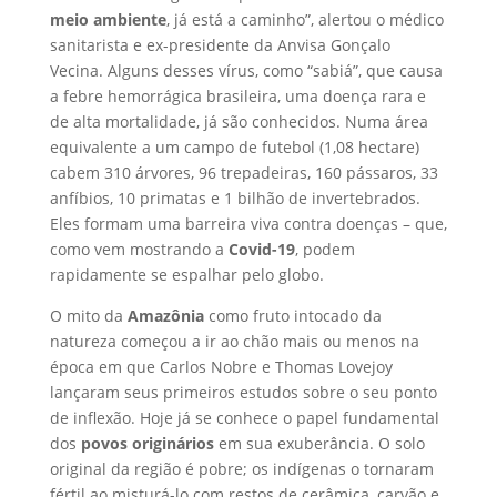
meio ambiente
, já está a caminho”, alertou o médico
sanitarista e ex-presidente da Anvisa Gonçalo
Vecina. Alguns desses vírus, como “sabiá”, que causa
a febre hemorrágica brasileira, uma doença rara e
de alta mortalidade, já são conhecidos. Numa área
equivalente a um campo de futebol (1,08 hectare)
cabem 310 árvores, 96 trepadeiras, 160 pássaros, 33
anfíbios, 10 primatas e 1 bilhão de invertebrados.
Eles formam uma barreira viva contra doenças – que,
como vem mostrando a
Covid-19
, podem
rapidamente se espalhar pelo globo.
O mito da
Amazônia
como fruto intocado da
natureza começou a ir ao chão mais ou menos na
época em que Carlos Nobre e Thomas Lovejoy
lançaram seus primeiros estudos sobre o seu ponto
de inflexão. Hoje já se conhece o papel fundamental
dos
povos originários
em sua exuberância. O solo
original da região é pobre; os indígenas o tornaram
fértil ao misturá-lo com restos de cerâmica, carvão e