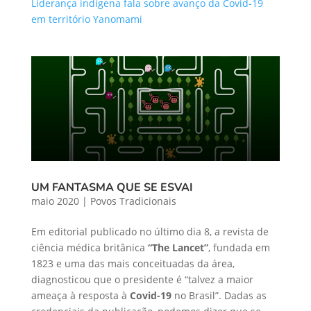
Liderança indígena fala sobre avanço da Covid-19
em território Yanomami
UM FANTASMA QUE SE ESVAI
maio 2020
|
Povos Tradicionais
Em editorial publicado no último dia 8, a revista de
ciência médica britânica
“The Lancet”
, fundada em
1823 e uma das mais conceituadas da área,
diagnosticou que o presidente é “talvez a maior
ameaça à resposta à
Covid-19
no Brasil”. Dadas as