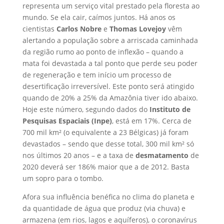
representa um serviço vital prestado pela floresta ao
mundo. Se ela cair, caímos juntos. Há anos os
cientistas
Carlos Nobre
e
Thomas Lovejoy
vêm
alertando a população sobre a arriscada caminhada
da região rumo ao ponto de inflexão – quando a
mata foi devastada a tal ponto que perde seu poder
de regeneração e tem início um processo de
desertificação irreversível. Este ponto será atingido
quando de 20% a 25% da Amazônia tiver ido abaixo.
Hoje este número, segundo dados do
Instituto de
Pesquisas Espaciais (Inpe)
, está em 17%. Cerca de
700 mil km² (o equivalente a 23 Bélgicas) já foram
devastados – sendo que desse total, 300 mil km² só
nos últimos 20 anos – e a taxa de
desmatamento
de
2020 deverá ser 186% maior que a de 2012. Basta
um sopro para o tombo.
Afora sua influência benéfica no clima do planeta e
da quantidade de água que produz (via chuva) e
armazena (em rios, lagos e aquíferos), o coronavírus