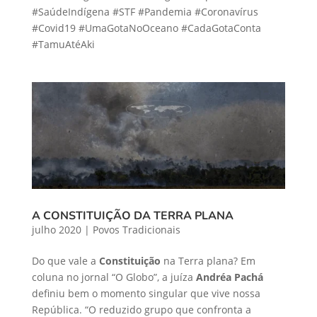
#SaúdeIndígena #STF #Pandemia #Coronavírus
#Covid19 #UmaGotaNoOceano #CadaGotaConta
#TamuAtéAki
A CONSTITUIÇÃO DA TERRA PLANA
julho 2020
|
Povos Tradicionais
Do que vale a
Constituição
na Terra plana? Em
coluna no jornal “O Globo”, a juíza
Andréa Pachá
definiu bem o momento singular que vive nossa
República. “O reduzido grupo que confronta a