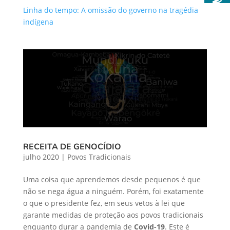
Linha do tempo: A omissão do governo na tragédia
indígena
RECEITA DE GENOCÍDIO
julho 2020
|
Povos Tradicionais
Uma coisa que aprendemos desde pequenos é que
não se nega água a ninguém. Porém, foi exatamente
o que o presidente fez, em seus vetos à lei que
garante medidas de proteção aos povos tradicionais
enquanto durar a pandemia de
Covid-19
. Este é