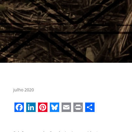
julho 2020
Facebook
LinkedIn
Pinterest
Bluesky
Email
Print
Share