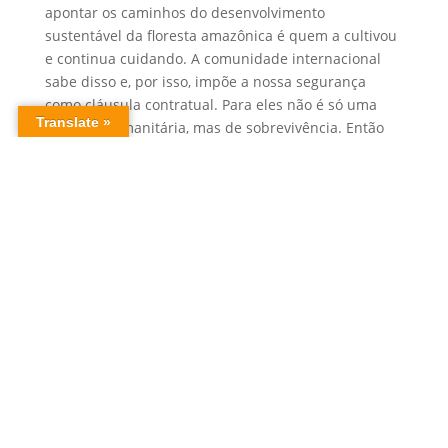
apontar os caminhos do desenvolvimento
sustentável da floresta amazônica é quem a cultivou
e continua cuidando. A comunidade internacional
sabe disso e, por isso, impõe a nossa segurança
como cláusula contratual. Para eles não é só uma
questão humanitária, mas de sobrevivência. Então
oferecemos ao governo as respostas para salvar a
Amazônia. Primeiro é preciso entender que nós,
povos indígenas
, somos parte indissociável da
Amazônia, do nosso território. Nosso território é
nosso corpo e nosso espírito. Se nós somos a
Amazônia, para preservá-la é preciso preservar
nossas vidas. Se tem alguém que quer que o Brasil
prospere somos nós: com respeito às
especificidades, aos biomas e aos nossos diretos.
Somos os primeiros brasileiros, povos originários
dessa terra!
#Amazônia #Coiab #Opinião #Covid19 #Coronavírus
#PovosIndígenas #ForçasArmadas #Bolsonaro