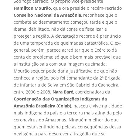
Sob fogo cerrado. O próprio vice-presidente
Hamilton Mourão
, que ora preside o recém-recriado
Conselho Nacional da Amazônia
, reconhece que o
combate ao desmatamento começou tarde e que o
Ibama, debilitado, não dá conta de fiscalizar e
proteger a região. A devastação recorde é prenúncio
de uma temporada de queimadas catastrófica. O ex-
general, porém, parece acreditar que o Exército dá
conta do problema; só que é bem mais provável que
a instituição saia com sua imagem queimada.
Mourão sequer pode dar a justificativa de que não
conhece a região, pois foi comandante da 2ª Brigada
de Infantaria de Selva em São Gabriel da Cachoeira,
entre 2006 e 2008.
Nara Baré
, coordenadora da
Coordenação das Organizações Indígenas da
Amazônia Brasileira (Coiab)
, nasceu e vive na cidade
mais indígena do país e a terceira mais atingida pelo
coronavírus do Amazonas. Ninguém melhor do que
quem está sentindo na pele as consequências dessa
negligência para descrever a tragédia que se