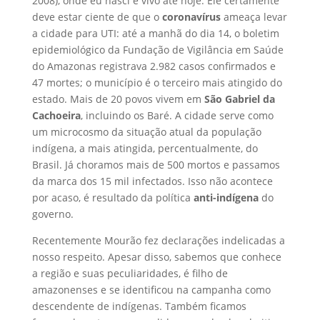
2008), onde eu nasci e vivo até hoje. Ele certamente
deve estar ciente de que o
coronavírus
ameaça levar
a cidade para UTI: até a manhã do dia 14, o boletim
epidemiológico da Fundação de Vigilância em Saúde
do Amazonas registrava 2.982 casos confirmados e
47 mortes; o município é o terceiro mais atingido do
estado. Mais de 20 povos vivem em
São Gabriel da
Cachoeira
, incluindo os Baré. A cidade serve como
um microcosmo da situação atual da população
indígena, a mais atingida, percentualmente, do
Brasil. Já choramos mais de 500 mortos e passamos
da marca dos 15 mil infectados. Isso não acontece
por acaso, é resultado da política
anti-indígena
do
governo.
Recentemente Mourão fez declarações indelicadas a
nosso respeito. Apesar disso, sabemos que conhece
a região e suas peculiaridades, é filho de
amazonenses e se identificou na campanha como
descendente de indígenas. Também ficamos