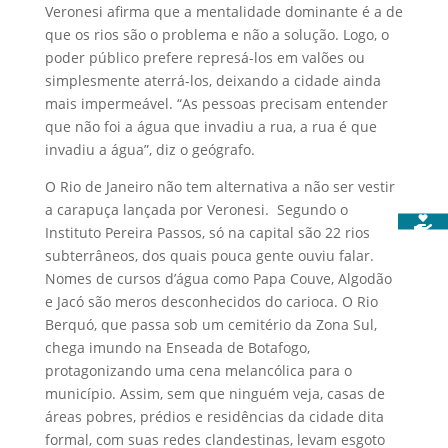
Veronesi afirma que a mentalidade dominante é a de
que os rios são o problema e não a solução. Logo, o
poder público prefere represá-los em valões ou
simplesmente aterrá-los, deixando a cidade ainda
mais impermeável. “As pessoas precisam entender
que não foi a água que invadiu a rua, a rua é que
invadiu a água”, diz o geógrafo.
O Rio de Janeiro não tem alternativa a não ser vestir
a carapuça lançada por Veronesi. Segundo o
Instituto Pereira Passos, só na capital são 22 rios
subterrâneos, dos quais pouca gente ouviu falar.
Nomes de cursos d’água como Papa Couve, Algodão
e Jacó são meros desconhecidos do carioca. O Rio
Berquó, que passa sob um cemitério da Zona Sul,
chega imundo na Enseada de Botafogo,
protagonizando uma cena melancólica para o
município. Assim, sem que ninguém veja, casas de
áreas pobres, prédios e residências da cidade dita
formal, com suas redes clandestinas, levam esgoto