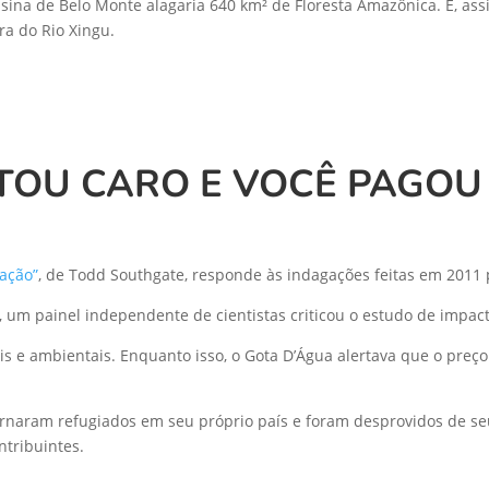
sina de Belo Monte alagaria 640 km² de Floresta Amazônica. E, assi
ra do Rio Xingu.
TOU CARO E VOCÊ PAGOU
ação”
, de Todd Southgate, responde às indagações feitas em 2011
, um painel independente de cientistas criticou o estudo de impact
is e ambientais. Enquanto isso, o Gota D’Água alertava que o preço
tornaram refugiados em seu próprio país e foram desprovidos de s
ntribuintes.