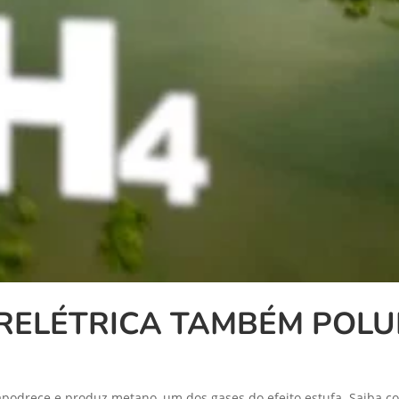
RELÉTRICA TAMBÉM POLU
apodrece e produz metano, um dos gases do efeito estufa. Saiba c