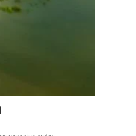
I
omo e porque isso acontece.