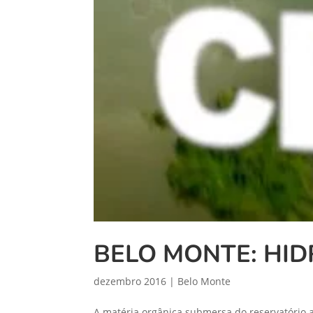
BELO MONTE: HID
dezembro 2016
|
Belo Monte
A matéria orgânica submersa do reservatório 