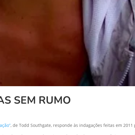
DAS SEM RUMO
ação”
, de Todd Southgate, responde às indagações feitas em 2011