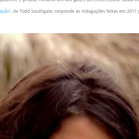
ação”
, de Todd Southgate, responde às indagações feitas em 2011