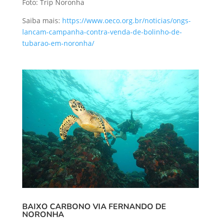
Foto: Trip Noronha
Saiba mais:
https://www.oeco.org.br/noticias/ongs-
lancam-campanha-contra-venda-de-bolinho-de-
tubarao-em-noronha/
BAIXO CARBONO VIA FERNANDO DE
NORONHA