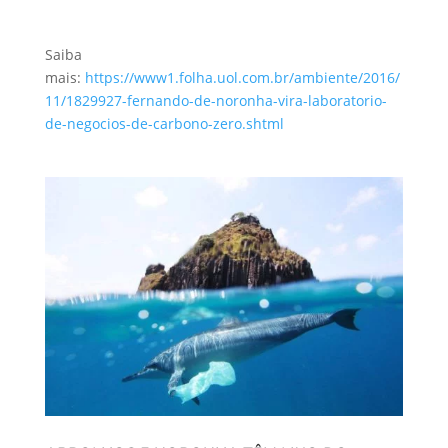
Saiba
mais:
https://www1.folha.uol.com.br/ambiente/2016/
11/1829927-fernando-de-noronha-vira-laboratorio-
de-negocios-de-carbono-zero.shtml