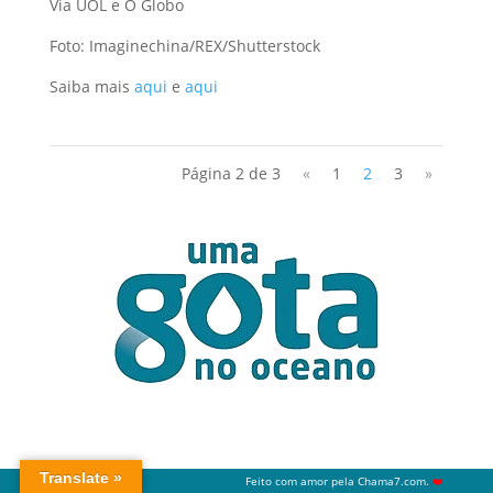
Via UOL e O Globo
Foto: Imaginechina/REX/Shutterstock
Saiba mais
aqui
e
aqui
Página 2 de 3
«
1
2
3
»
Feito com amor pela
Chama7.com
.
❤️