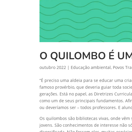
O QUILOMBO É U
outubro 2022
|
Educação ambiental
,
Povos Tra
“É preciso uma aldeia para se educar uma cri
famoso provérbio, que deveria guiar toda soc
gerações. Está no papel, as Diretrizes Curricu
como um de seus principais fundamentos. Afin
ou deveríamos ser – todos professores. E aluno
Os quilombos são bibliotecas vivas, onde vêm 
jovens. São conhecimentos de interesse não só 
diversificada. Não fossem eles, muitas espéci