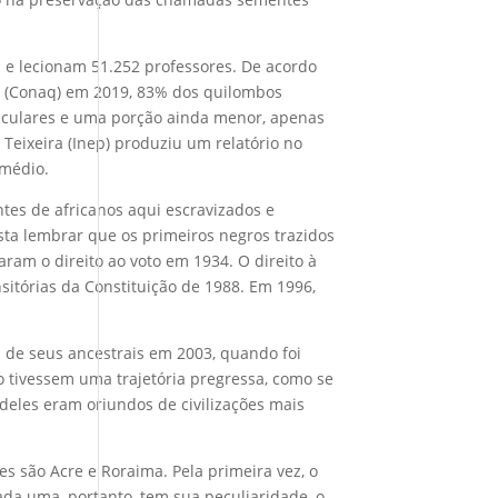
 e lecionam 51.252 professores. De acordo
s (Conaq) em 2019, 83% dos quilombos
riculares e uma porção ainda menor, apenas
 Teixeira (Inep) produziu um relatório no
 médio.
tes de africanos aqui escravizados e
usta lembrar que os primeiros negros trazidos
taram o direito ao voto em 1934. O direito à
sitórias da Constituição de 1988. Em 1996,
a de seus ancestrais em 2003, quando foi
o tivessem uma trajetória pregressa, como se
eles eram oriundos de civilizações mais
s são Acre e Roraima. Pela primeira vez, o
da uma, portanto, tem sua peculiaridade, o