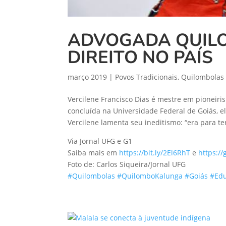
ADVOGADA QUILO
DIREITO NO PAÍS
março 2019
|
Povos Tradicionais
,
Quilombolas
Vercilene Francisco Dias é mestre em pioneir
concluída na Universidade Federal de Goiás, e
Vercilene lamenta seu ineditismo: “era para te
Via Jornal UFG e G1
Saiba mais em
https://bit.ly/2El6RhT
e
https:/
Foto de: Carlos Siqueira/Jornal UFG
#Quilombolas
#QuilomboKalunga
#Goiás
#Ed