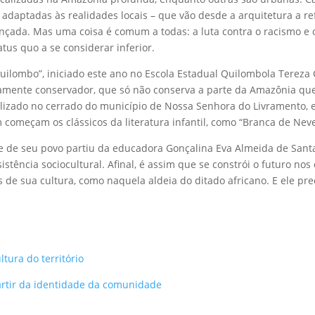
adaptadas às realidades locais – que vão desde a arquitetura a refe
nçada. Mas uma coisa é comum a todas: a luta contra o racismo e 
tus quo a se considerar inferior.
Quilombo”, iniciado este ano no Escola Estadual Quilombola Terez
mente conservador, que só não conserva a parte da Amazônia que l
lizado no cerrado do município de Nossa Senhora do Livramento, 
 começam os clássicos da literatura infantil, como “Branca de Neve
ade de seu povo partiu da educadora Gonçalina Eva Almeida de Sant
tência sociocultural. Afinal, é assim que se constrói o futuro nos 
 de sua cultura, como naquela aldeia do ditado africano. E ele pre
tura do território
partir da identidade da comunidade