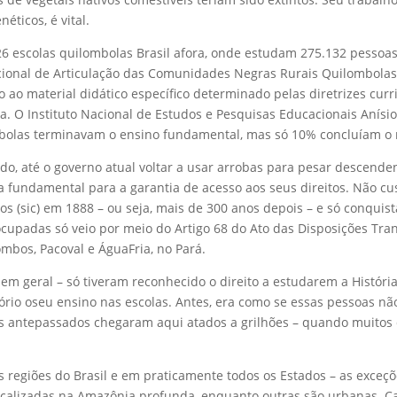
éticos, é vital.
26 escolas quilombolas Brasil afora, onde estudam 275.132 pessoas
ional de Articulação das Comunidades Negras Rurais Quilombola
 ao material didático específico determinado pelas diretrizes cur
a. O Instituto Nacional de Estudos e Pesquisas Educacionais Anísio
olas terminavam o ensino fundamental, mas só 10% concluíam o
o, até o governo atual voltar a usar arrobas para pesar descenden
pa fundamental para a garantia de acesso aos seus direitos. Não c
rtos (sic) em 1888 – ou seja, mais de 300 anos depois – e só conquis
cupadas só veio por meio do Artigo 68 do Ato das Disposições Tran
ombos, Pacoval e ÁguaFria, no Pará.
 em geral – só tiveram reconhecido o direito a estudarem a Históri
tório oseu ensino nas escolas. Antes, era como se essas pessoas nã
 antepassados chegaram aqui atados a grilhões – quando muitos d
egiões do Brasil e em praticamente todos os Estados – as exceçõe
ocalizadas na Amazônia profunda, enquanto outras são urbanas. Ca