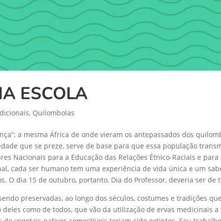
MA ESCOLA
dicionais
,
Quilombolas
ança”: a mesma África de onde vieram os antepassados dos quilomb
iedade que se preze, serve de base para que essa população trans
lares Nacionais para a Educação das Relações Étnico-Raciais e para
al, cada ser humano tem uma experiência de vida única e um sabe
s. O dia 15 de outubro, portanto, Dia do Professor, deveria ser de 
sendo preservadas, ao longo dos séculos, costumes e tradições que
deles como de todos, que vão da utilização de ervas medicinais a 
es de vegetais nativos comestíveis teriam sido extintos. Seu trab