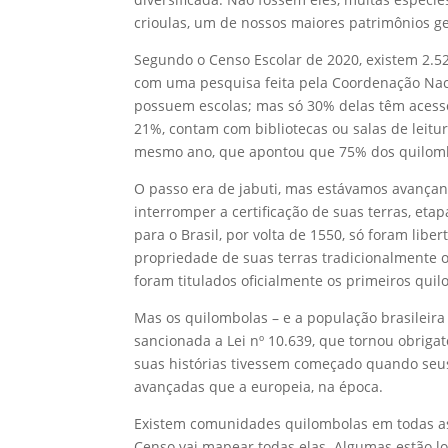
crioulas, um de nossos maiores patrimônios gen
Segundo o Censo Escolar de 2020, existem 2.5
com uma pesquisa feita pela Coordenação Nac
possuem escolas; mas só 30% delas têm acesso
21%, contam com bibliotecas ou salas de leitur
mesmo ano, que apontou que 75% dos quilomb
O passo era de jabuti, mas estávamos avançand
interromper a certificação de suas terras, eta
para o Brasil, por volta de 1550, só foram libe
propriedade de suas terras tradicionalmente o
foram titulados oficialmente os primeiros quil
Mas os quilombolas – e a população brasileira
sancionada a Lei nº 10.639, que tornou obriga
suas histórias tivessem começado quando seus
avançadas que a europeia, na época.
Existem comunidades quilombolas em todas as r
Censo vai mapear todas elas. Algumas estão l