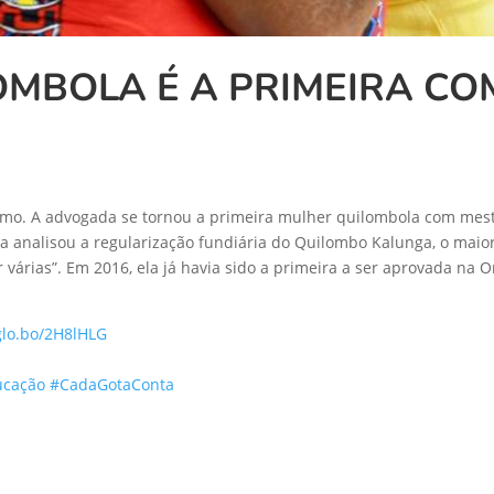
MBOLA É A PRIMEIRA CO
ismo. A advogada se tornou a primeira mulher quilombola com mestr
la analisou a regularização fundiária do Quilombo Kalunga, o maio
r várias”. Em 2016, ela já havia sido a primeira a ser aprovada na
/glo.bo/2H8lHLG
ucação
#CadaGotaConta