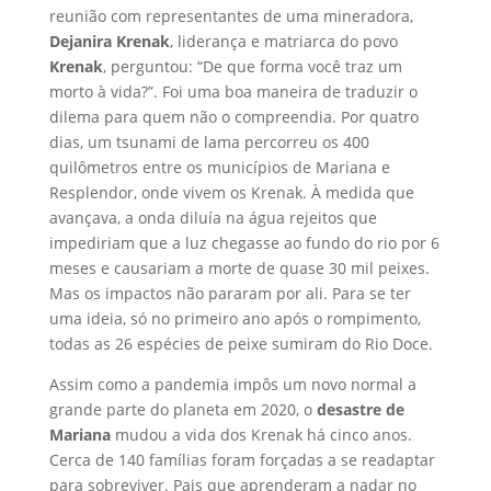
reunião com representantes de uma mineradora,
Dejanira Krenak
, liderança e matriarca do povo
Krenak
, perguntou: “De que forma você traz um
morto à vida?”. Foi uma boa maneira de traduzir o
dilema para quem não o compreendia. Por quatro
dias, um tsunami de lama percorreu os 400
quilômetros entre os municípios de Mariana e
Resplendor, onde vivem os Krenak. À medida que
avançava, a onda diluía na água rejeitos que
impediriam que a luz chegasse ao fundo do rio por 6
meses e causariam a morte de quase 30 mil peixes.
Mas os impactos não pararam por ali. Para se ter
uma ideia, só no primeiro ano após o rompimento,
todas as 26 espécies de peixe sumiram do Rio Doce.
Assim como a pandemia impôs um novo normal a
grande parte do planeta em 2020, o
desastre de
Mariana
mudou a vida dos Krenak há cinco anos.
Cerca de 140 famílias foram forçadas a se readaptar
para sobreviver. Pais que aprenderam a nadar no