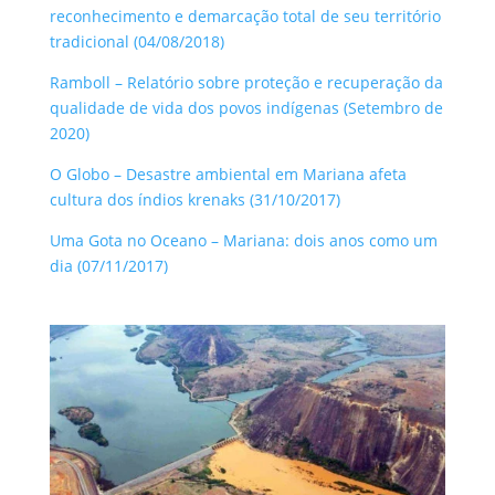
reconhecimento e demarcação total de seu território
tradicional (04/08/2018)
Ramboll – Relatório sobre proteção e recuperação da
qualidade de vida dos povos indígenas (Setembro de
2020)
O Globo – Desastre ambiental em Mariana afeta
cultura dos índios krenaks (31/10/2017)
Uma Gota no Oceano – Mariana: dois anos como um
dia (07/11/2017)