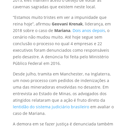
2015, eles mantêm aceso o desejo de voltar às
cavernas sagradas que existem neste local.
“Estamos muito tristes em ver a impunidade que
reina hoje”, afirmou
Geovani Krenak
, liderança, em
2018 sobre o caso de
Mariana
.
Dois anos depois
, o
cenário não mudou muito. Até hoje segue sem
conclusão o processo no qual 4 empresas e 22
executivos foram denunciados como responsáveis
pelo desastre. A denúncia foi feita pelo Ministério
Público Federal em 2016.
Desde julho, tramita em Manchester, na Inglaterra,
um novo processo com pedidos de indenizações a
uma das mineradoras envolvidas no desastre. Em
entrevista ao Estado de Minas, os advogados dos
atingidos relataram que a ação é fruto direto da
lentidão do sistema judiciário brasileiro
em avaliar o
caso de Mariana.
A demora em se fazer justiça é denunciada também