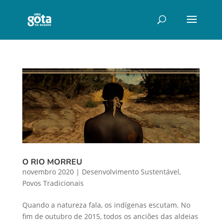
O RIO MORREU
novembro 2020
|
Desenvolvimento Sustentável
,
Povos Tradicionais
Quando a natureza fala, os indígenas escutam. No
fim de outubro de 2015, todos os anciões das aldeias