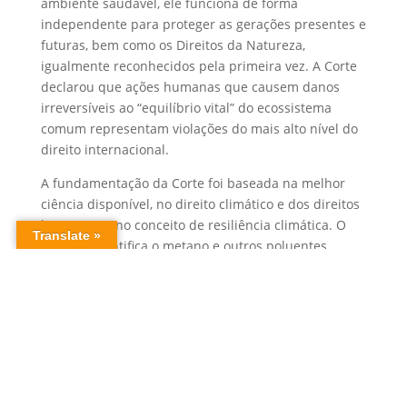
ambiente saudável, ele funciona de forma
independente para proteger as gerações presentes e
futuras, bem como os Direitos da Natureza,
igualmente reconhecidos pela primeira vez. A Corte
declarou que ações humanas que causem danos
irreversíveis ao “equilíbrio vital” do ecossistema
comum representam violações do mais alto nível do
direito internacional.
A fundamentação da Corte foi baseada na melhor
ciência disponível, no direito climático e dos direitos
humanos, e no conceito de resiliência climática. O
parecer identifica o metano e outros poluentes
climáticos de curta duração como grandes
responsáveis pelas mudanças climáticas, elogiando o
Protocolo de Montreal como um dos acordos
ambientais internacionais de maior sucesso da
história.
“Este parecer está destinado a se tornar um dos
documentos jurídicos mais importantes do século. É