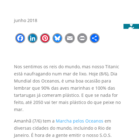
junho 2018
Facebook
LinkedIn
Pinterest
Bluesky
Email
Print
Share
Nos sentimos os reis do mundo, mas nosso Titanic
está naufragando num mar de lixo. Hoje (8/6), Dia
Mundial dos Oceanos, é uma boa ocasião para
lembrar que 90% das aves marinhas e 100% das
tartarugas já comeram plástico. E que se nada for
feito, até 2050 vai ter mais plástico do que peixe no
mar.
Amanhã (7/6) tem a
Marcha pelos Oceanos
em
diversas cidades do mundo, incluindo o Rio de
Janeiro. É hora de a gente emitir o nosso S.O.S.