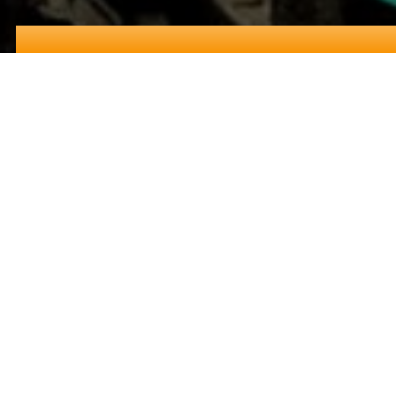
dezembro 2017
Não basta abusar da dose e contrabandear pro
chega às nossas mesas. Todos os dias, oito bra
As informações são da Fundação Oswaldo Cruz (
bom (sic) já é um problema, imaginem o estrag
O antídoto é a Política Nacional de Redução d