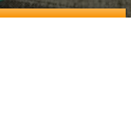
prazo de validade vencido na comida que
um a cada 50 casos é registrado.
 brasileiros foram atingidos. Se o veneno
tar ainda mais a vida do mau produtor rural.
eputados. Vamos demonstrar o nosso apoio à