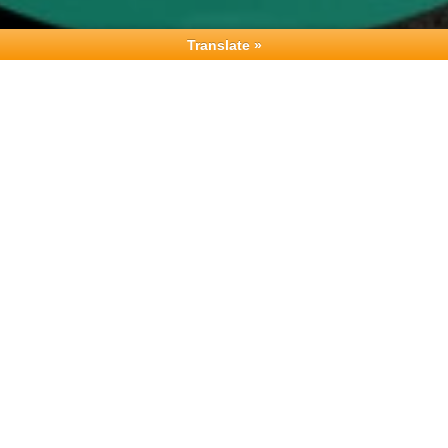
Translate »
Facebook
LinkedIn
Pinterest
Bluesky
Email
Print
Share
dutos proibidos no Brasil: tem agricultor usando agrotóxico com 
sileiros são intoxicados por pesticidas e herbicidas, sendo que só 
Fiocruz), que calcula que entre 2007 a 2014 mais de um milhão de
ado? Pois o Pacote do Veneno que circula no Congresso pode facili
e Agrotóxicos (Pnara), Projeto de Lei que tramita na Câmara dos D