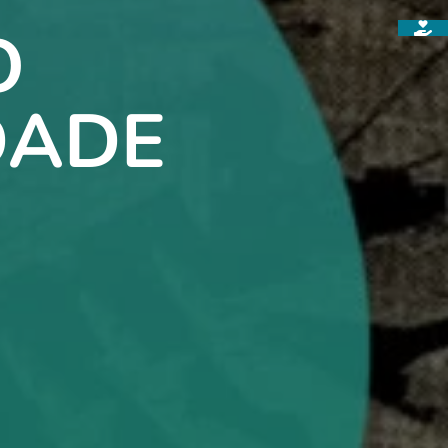
O
DADE