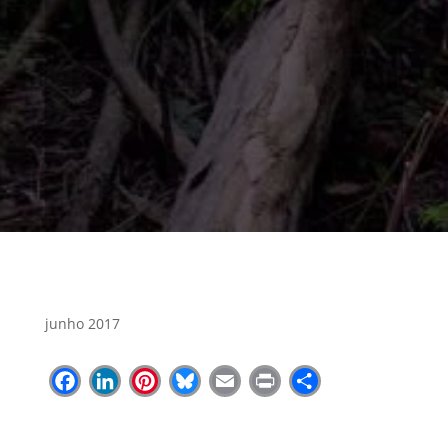
junho 2017
Facebook
LinkedIn
Pinterest
Bluesky
Email
Print
Share