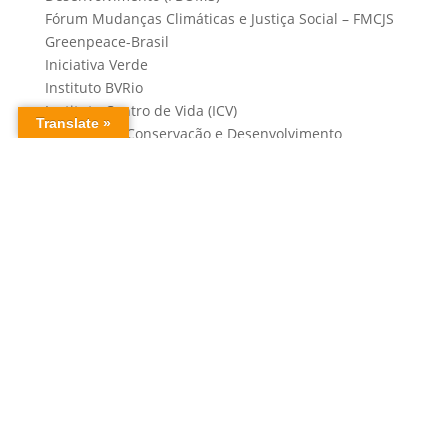
Fórum Mudanças Climáticas e Justiça Social – FMCJS
Greenpeace-Brasil
Iniciativa Verde
Instituto BVRio
Instituto Centro de Vida (ICV)
Instituto de Conservação e Desenvolvimento
Sustentável da Amazônia (Idesam)
Instituto de Energia e Meio Ambiente (Iema)
Instituto de Estudos Socioeconômicos (Inesc)
Instituto de Pesquisa Ambiental da Amazônia (Ipam)
Instituto do Homem e Meio Ambiente da Amazônia
(Imazon)
Instituto Horus
Instituto Internacional de Educação do Brasil (IEB)
Instituto Socioambiental (ISA)
IPÊ – Instituto de Pesquisas Ecológicas
Justiça Global
Mater Natura
Movimento pela Preservação da Serra do Gandarela