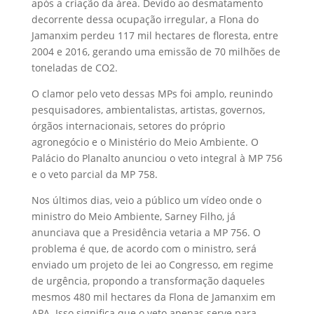
após a criação da área. Devido ao desmatamento
decorrente dessa ocupação irregular, a Flona do
Jamanxim perdeu 117 mil hectares de floresta, entre
2004 e 2016, gerando uma emissão de 70 milhões de
toneladas de CO2.
O clamor pelo veto dessas MPs foi amplo, reunindo
pesquisadores, ambientalistas, artistas, governos,
órgãos internacionais, setores do próprio
agronegócio e o Ministério do Meio Ambiente. O
Palácio do Planalto anunciou o veto integral à MP 756
e o veto parcial da MP 758.
Nos últimos dias, veio a público um vídeo onde o
ministro do Meio Ambiente, Sarney Filho, já
anunciava que a Presidência vetaria a MP 756. O
problema é que, de acordo com o ministro, será
enviado um projeto de lei ao Congresso, em regime
de urgência, propondo a transformação daqueles
mesmos 480 mil hectares da Flona de Jamanxim em
APA. Isso significa que o veto apenas serve para