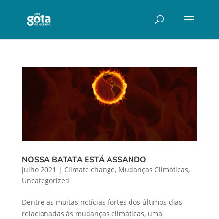
NOSSA BATATA ESTÁ ASSANDO
julho 2021
|
Climate change
,
Mudanças Climáticas
,
Uncategorized
Dentre as muitas notícias fortes dos últimos dias
relacionadas às mudanças climáticas, uma