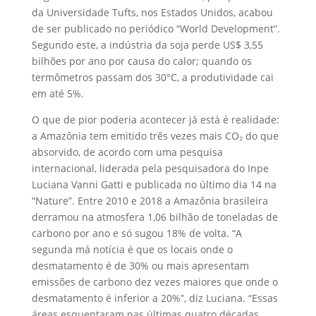
da Universidade Tufts, nos Estados Unidos, acabou
de ser publicado no periódico “World Development”.
Segundo este, a indústria da soja perde US$ 3,55
bilhões por ano por causa do calor; quando os
termômetros passam dos 30°C, a produtividade cai
em até 5%.
O que de pior poderia acontecer já está é realidade:
a Amazônia tem emitido três vezes mais CO₂ do que
absorvido, de acordo com uma pesquisa
internacional, liderada pela pesquisadora do Inpe
Luciana Vanni Gatti e publicada no último dia 14 na
“Nature”. Entre 2010 e 2018 a Amazônia brasileira
derramou na atmosfera 1,06 bilhão de toneladas de
carbono por ano e só sugou 18% de volta. “A
segunda má notícia é que os locais onde o
desmatamento é de 30% ou mais apresentam
emissões de carbono dez vezes maiores que onde o
desmatamento é inferior a 20%”, diz Luciana. “Essas
áreas esquentaram nas últimas quatro décadas