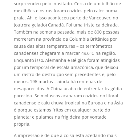
surpreendeu pelo inusitado. C
erca de um bilhão de
mexilhões e ostras foram cozidos pelo calor numa
praia. Ah, e isso aconteceu perto de Vancouver, no
(outrora gelado) Canadá. Foi uma triste caldeirada.
Também na semana passada, mais de 800 pessoas
morreram na província da Columbia Britânica por
causa das altas temperaturas – os termômetros
canadenses chegaram a marcar 49,6°C na região.
Enquanto isso, Alemanha e Bélgica foram atingidas
por um temporal de escala amazônica, que deixou
um rastro de destruição sem precedentes e, pelo
menos, 196 mortos – ainda há centenas de
desaparecidos.
A China acaba de enfrentar tragédia
parecida.
Se moluscos acabaram cozidos no litoral
canadense e caiu chuva tropical na Europa
e na Ásia
é porque estamos fritos em qualquer parte do
planeta; e pulamos na frigideira por vontade
própria.
A impressão é de que a coisa está azedando mais