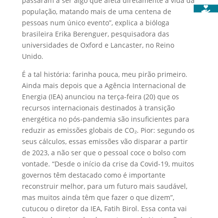
passaram a ser algo que afeta diretamente a vida da
população, matando mais de uma centena de
pessoas num único evento”, explica a bióloga
brasileira Erika Berenguer, pesquisadora das
universidades de Oxford e Lancaster, no Reino
Unido.
É a tal história: farinha pouca, meu pirão primeiro.
Ainda mais depois que a Agência Internacional de
Energia (IEA) anunciou na terça-feira (20) que os
recursos internacionais destinados à transição
energética no pós-pandemia são insuficientes para
reduzir as emissões globais de CO₂. Pior: segundo os
seus cálculos, essas emissões vão disparar a partir
de 2023, a não ser que o pessoal coce o bolso com
vontade. “Desde o início da crise da Covid-19, muitos
governos têm destacado como é importante
reconstruir melhor, para um futuro mais saudável,
mas muitos ainda têm que fazer o que dizem”,
cutucou o diretor da IEA, Fatih Birol. Essa conta vai