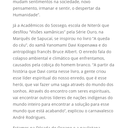
mudam sentimentos na sociedade, novo
pensamento, irmanar e sentir, o despertar da
Humanidade”.
Já a Acadêmicos do Sossego, escola de Niterói que
desfilou “Visões xamânicas” pela Série Ouro, na
Marquês de Sapucaí, se inspirou no livro “A queda
do céu”, do xamã Yanomami Davi Kopenawa e do
antropólogo francês Bruce Albert. O enredo fala do
colapso ambiental e climático que enfrentamos,
causados pela cobiça do homem branco. “A partir da
história que Davi conta nesse livro, a gente criou
esse líder espiritual do nosso enredo, que é esse
herói, que vai fazer uma saga através do mundo dos
sonhos. Através do encontro com seres espirituais,
vai encontrar outros líderes de nações indígenas do
mundo inteiro para encontrar a solução para esse
mundo que está acabando”, explicou o carnavalesco
André Rodrigues.
Estamos na Década do Oceano e a paulistana