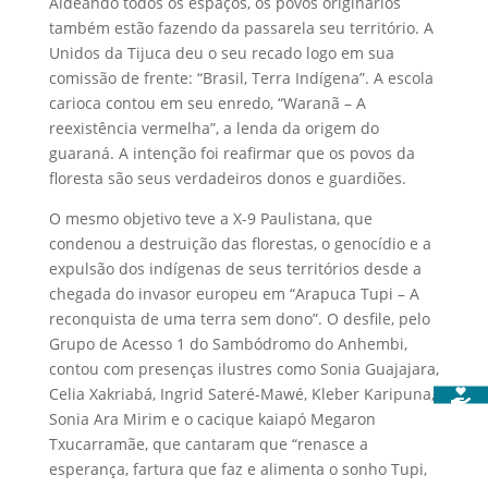
Aldeando todos os espaços, os povos originários
também estão fazendo da passarela seu território. A
Unidos da Tijuca deu o seu recado logo em sua
comissão de frente: “Brasil, Terra Indígena”. A escola
carioca contou em seu enredo, “Waranã – A
reexistência vermelha”, a lenda da origem do
guaraná. A intenção foi reafirmar que os povos da
floresta são seus verdadeiros donos e guardiões.
O mesmo objetivo teve a X-9 Paulistana, que
condenou a destruição das florestas, o genocídio e a
expulsão dos indígenas de seus territórios desde a
chegada do invasor europeu em “Arapuca Tupi – A
reconquista de uma terra sem dono”. O desfile, pelo
Grupo de Acesso 1 do Sambódromo do Anhembi,
contou com presenças ilustres como Sonia Guajajara,
Celia Xakriabá, Ingrid Sateré-Mawé, Kleber Karipuna,
Sonia Ara Mirim e o cacique kaiapó Megaron
Txucarramãe, que cantaram que “renasce a
esperança, fartura que faz e alimenta o sonho Tupi,