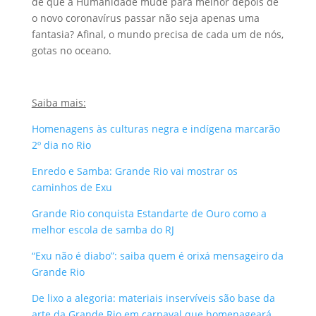
de que a Humanidade mude para melhor depois de
o novo coronavírus passar não seja apenas uma
fantasia? Afinal, o mundo precisa de cada um de nós,
gotas no oceano.
Saiba mais:
Homenagens às culturas negra e indígena marcarão
2º dia no Rio
Enredo e Samba: Grande Rio vai mostrar os
caminhos de Exu
Grande Rio conquista Estandarte de Ouro como a
melhor escola de samba do RJ
“Exu não é diabo”: saiba quem é orixá mensageiro da
Grande Rio
De lixo a alegoria: materiais inservíveis são base da
arte da Grande Rio em carnaval que homenageará