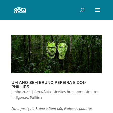
UM ANO SEM BRUNO PEREIRA E DOM
PHILLIPS
junho 2023
|
Amazônia
,
Direitos humanos
,
Direitos
indígenas
,
Política
Fazer justiça a Bruno e Dom não é apenas punir os