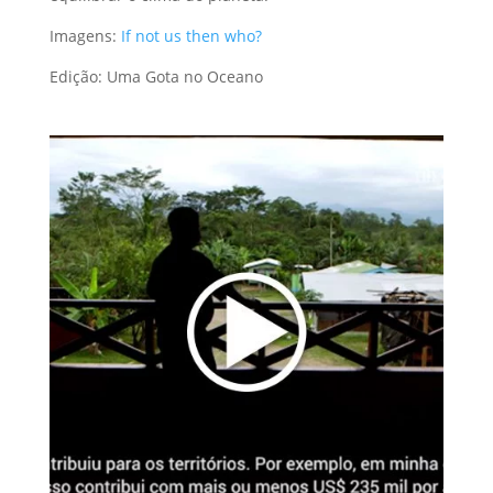
Imagens:
If not us then who?
Edição: Uma Gota no Oceano