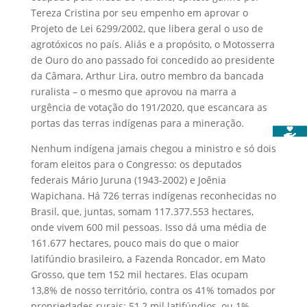
Tereza Cristina por seu empenho em aprovar o
Projeto de Lei 6299/2002, que libera geral o uso de
agrotóxicos no país. Aliás e a propósito, o Motosserra
de Ouro do ano passado foi concedido ao presidente
da Câmara, Arthur Lira, outro membro da bancada
ruralista – o mesmo que aprovou na marra a
urgência de votação do 191/2020, que escancara as
portas das terras indígenas para a mineração.
Nenhum indígena jamais chegou a ministro e só dois
foram eleitos para o Congresso: os deputados
federais Mário Juruna (1943-2002) e Joênia
Wapichana. Há 726 terras indígenas reconhecidas no
Brasil, que, juntas, somam 117.377.553 hectares,
onde vivem 600 mil pessoas. Isso dá uma média de
161.677 hectares, pouco mais do que o maior
latifúndio brasileiro, a Fazenda Roncador, em Mato
Grosso, que tem 152 mil hectares. Elas ocupam
13,8% de nosso território, contra os 41% tomados por
propriedades rurais; 51,2 mil latifúndios, ou 1%