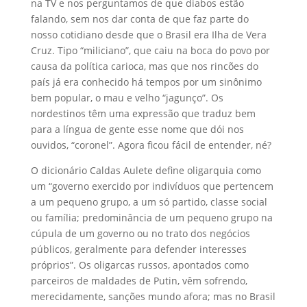
na TV e nos perguntamos de que diabos estão
falando, sem nos dar conta de que faz parte do
nosso cotidiano desde que o Brasil era Ilha de Vera
Cruz. Tipo “miliciano”, que caiu na boca do povo por
causa da política carioca, mas que nos rincões do
país já era conhecido há tempos por um sinônimo
bem popular, o mau e velho “jagunço”. Os
nordestinos têm uma expressão que traduz bem
para a língua de gente esse nome que dói nos
ouvidos, “coronel”. Agora ficou fácil de entender, né?
O dicionário Caldas Aulete define oligarquia como
um “governo exercido por indivíduos que pertencem
a um pequeno grupo, a um só partido, classe social
ou família; predominância de um pequeno grupo na
cúpula de um governo ou no trato dos negócios
públicos, geralmente para defender interesses
próprios”. Os oligarcas russos, apontados como
parceiros de maldades de Putin, vêm sofrendo,
merecidamente, sanções mundo afora; mas no Brasil