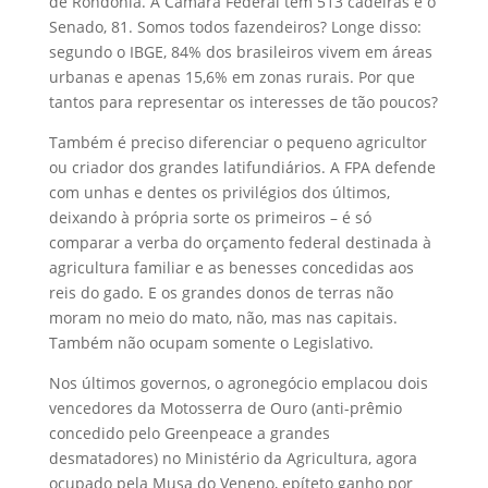
de Rondônia. A Câmara Federal tem 513 cadeiras e o
Senado, 81. Somos todos fazendeiros? Longe disso:
segundo o IBGE, 84% dos brasileiros vivem em áreas
urbanas e apenas 15,6% em zonas rurais. Por que
tantos para representar os interesses de tão poucos?
Também é preciso diferenciar o pequeno agricultor
ou criador dos grandes latifundiários. A FPA defende
com unhas e dentes os privilégios dos últimos,
deixando à própria sorte os primeiros – é só
comparar a verba do orçamento federal destinada à
agricultura familiar e as benesses concedidas aos
reis do gado. E os grandes donos de terras não
moram no meio do mato, não, mas nas capitais.
Também não ocupam somente o Legislativo.
Nos últimos governos, o agronegócio emplacou dois
vencedores da Motosserra de Ouro (anti-prêmio
concedido pelo Greenpeace a grandes
desmatadores) no Ministério da Agricultura, agora
ocupado pela Musa do Veneno, epíteto ganho por