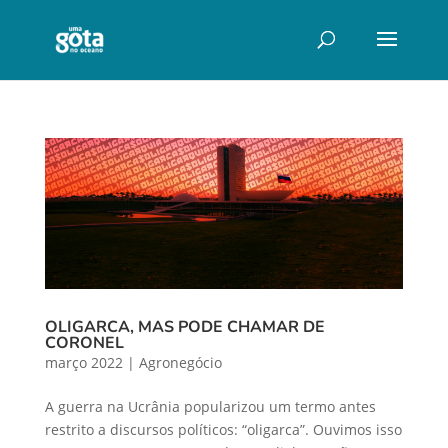
OLIGARCA, MAS PODE CHAMAR DE
CORONEL
março 2022
|
Agronegócio
A guerra na Ucrânia popularizou um termo antes
restrito a discursos políticos: “oligarca”. Ouvimos isso