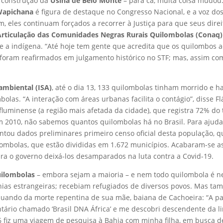
 construção da
Usina de Belo Monte
– para cá, muita coisa mudou
Wapichana
é figura de destaque no Congresso Nacional, e a voz do
im, eles continuam forçados a recorrer à Justiça para que seus d
rticulação das Comunidades Negras Rurais Quilombolas (Conaq)
ue a indígena. “Até hoje tem gente que acredita que os quilombos
as foram reafirmados em julgamento histórico no STF; mas, assim c
ambiental (ISA)
, até o dia 13, 133 quilombolas tinham morrido e h
las. “A interação com áreas urbanas facilita o contágio”, disse Fl
 fluminense (a região mais afetada da cidade), que registra 72% do 
m 2010, não sabemos quantos quilombolas há no Brasil. Para ajuda
diantou dados preliminares primeiro censo oficial desta população, 
ombolas, que estão divididas em 1.672 municípios. Acabaram-se as
ara o governo deixá-los desamparados na luta contra a Covid-19.
uilombolas
– embora sejam a maioria – e nem todo quilombola é ne
ônias estrangeiras; recebiam refugiados de diversos povos. Mas 
 quando da morte repentina de sua mãe, baiana de Cachoeira: “A p
ário chamado ‘Brasil DNA África’ e me descobri descendente da li
 fiz uma viagem de pesquisa à Bahia com minha filha, em busca de 