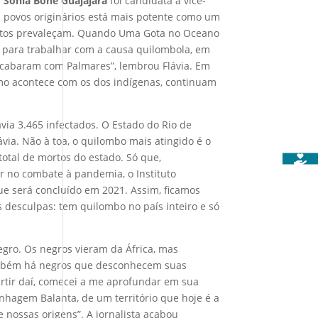
:
Sonia Bone Guajajara
foi candidata à vice-
s povos originários está mais potente como um
ireitos prevaleçam. Quando Uma Gota no Oceano
para trabalhar com a causa quilombola, em
 acabaram com Palmares”, lembrou Flávia. Em
omo acontece com os dos indígenas, continuam
avia 3.465 infectados. O Estado do Rio de
ávia. Não à toa, o quilombo mais atingido é o
total de mortos do estado. Só que,
r no combate à pandemia, o Instituto
que será concluído em 2021. Assim, ficamos
 desculpas: tem quilombo no país inteiro e só
gro. Os negros vieram da África, mas
também há negros que desconhecem suas
artir daí, comecei a me aprofundar em sua
nhagem Balanta, de um território que hoje é a
nossas origens”. A jornalista acabou