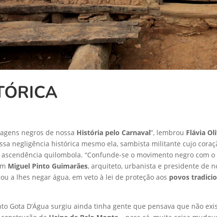
TÓRICA
nagens negros de nossa
História pelo Carnaval
”, lembrou
Flávia Ol
essa negligência histórica mesmo ela, sambista militante cujo coraç
ua ascendência quilombola. “Confunde-se o movimento negro com 
com
Miguel Pinto Guimarães
, arquiteto, urbanista e presidente d
ou a lhes negar água, em veto à lei de proteção aos
povos tradici
nto Gota D’Água surgiu ainda tinha gente que pensava que não exis