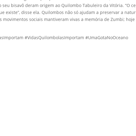
 seu bisavô deram origem ao Quilombo Tabuleiro da Vitória. “O ce
ue existe”, disse ela. Quilombos não só ajudam a preservar a nat
 os movimentos sociais mantiveram vivas a memória de Zumbi; hoj
grasImportam #VidasQuilombolasImportam #UmaGotaNoOceano