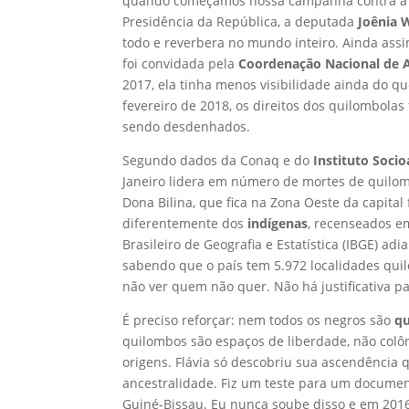
quando começamos nossa campanha contra a
Presidência da República, a deputada
Joênia 
todo e reverbera no mundo inteiro. Ainda ass
foi convidada pela
Coordenação Nacional de A
2017, ela tinha menos visibilidade ainda do q
fevereiro de 2018, os direitos dos quilombol
sendo desdenhados.
Segundo dados da Conaq e do
Instituto Socio
Janeiro lidera em número de mortes de quilombo
Dona Bilina, que fica na Zona Oeste da capital
diferentemente dos
indígenas
, recenseados e
Brasileiro de Geografia e Estatística (IBGE) a
sabendo que o país tem 5.972 localidades quil
não ver quem não quer. Não há justificativa p
É preciso reforçar: nem todos os negros são
q
quilombos são espaços de liberdade, não col
origens. Flávia só descobriu sua ascendência
ancestralidade. Fiz um teste para um document
Guiné-Bissau. Eu nunca soube disso e em 2016