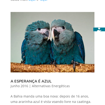
A ESPERANÇA É AZUL
junho 2016
|
Alternativas Energéticas
A Bahia manda uma boa nova: depois de 16 anos,
uma ararinha-azul é vista voando livre na caatinga.