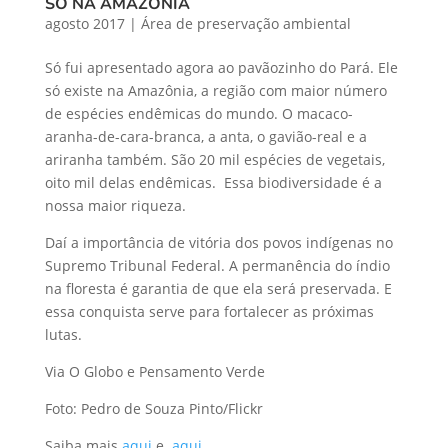
SÓ NA AMAZÔNIA
agosto 2017
|
Área de preservação ambiental
Só fui apresentado agora ao pavãozinho do Pará. Ele
só existe na Amazônia, a região com maior número
de espécies endêmicas do mundo. O macaco-
aranha-de-cara-branca, a anta, o gavião-real e a
ariranha também. São 20 mil espécies de vegetais,
oito mil delas endêmicas. Essa biodiversidade é a
nossa maior riqueza.
Daí a importância de vitória dos povos indígenas no
Supremo Tribunal Federal. A permanência do índio
na floresta é garantia de que ela será preservada. E
essa conquista serve para fortalecer as próximas
lutas.
Via O Globo​ e Pensamento Verde​
Foto: Pedro de Souza Pinto/Flickr
Saiba mais
aqui
e
aqui