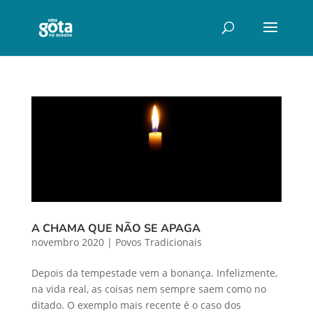
A CHAMA QUE NÃO SE APAGA
novembro 2020
|
Povos Tradicionais
Depois da tempestade vem a bonança. Infelizmente,
na vida real, as coisas nem sempre saem como no
ditado. O exemplo mais recente é o caso dos