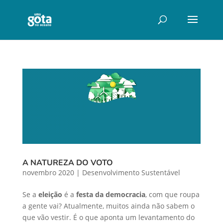
A NATUREZA DO VOTO
novembro 2020
|
Desenvolvimento Sustentável
Se a
eleição
é a
festa da democracia
, com que roupa
a gente vai? Atualmente, muitos ainda não sabem o
que vão vestir. É o que aponta um levantamento do