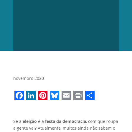
novembro 2020
Facebook
LinkedIn
Pinterest
Bluesky
Email
Print
Share
Se a
eleição
é a
festa da democracia
, com que roupa
a gente vai? Atualmente, muitos ainda não sabem o