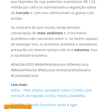
que fazendas de soja poderiam economizar R$ 1,24
milhão por safra se mantivessem a vegetação nativa
do
Cerrado
e, com isso, diminuiriam os gastos com
erosão.
Ao contrário do que muitos ainda pensam,
conservação do
meio ambiente
e crescimento
econômico não concorrem entre si. Se forem capazes
de enxergar isso, os próximos prefeitos e vereadores
prestarão um imenso serviço não só à
natureza
, mas
à sociedade brasileira.
#Eleições2020 #VotePelaNatureza #Democracia
#MeioAmbiente #Natureza #UmaGotaNoOceano
#CadaGotaConta
Leia mais:
Folha – Paes amplia vantagem sobre Crivella, que
tem 62% de rejeição no Rio, mostra Datafolha
Estadão – Desafio brasileiro ainda é ligar