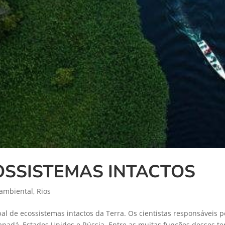
OSSISTEMAS INTACTOS
 ambiental
,
Rios
de ecossistemas intactos da Terra. Os cientistas responsáveis pe
anadá, Estados Unidos e Rússia. Entre as muitas funções desses ter