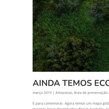
AINDA TEMOS EC
março 2019
|
Amazonas
,
Área de preservação
É para comemorar. Agora temos um mapa global 
maiores áreas desenhadas: Brasil, Austrália, C