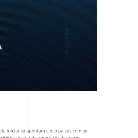
la iniciativa apontam cinco países com as
ritórios, está a de amortecer desastres