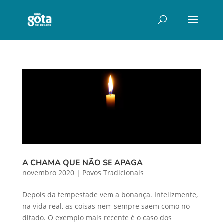
A CHAMA QUE NÃO SE APAGA
novembro 2020
|
Povos Tradicionais
Depois da tempestade vem a bonança. Infelizmente,
na vida real, as coisas nem sempre saem como no
ditado. O exemplo mais recente é o caso dos