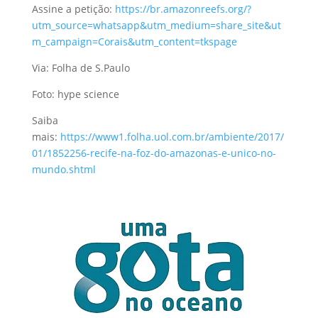
Assine a petição:
https://br.amazonreefs.org/?
utm_source=whatsapp&utm_medium=share_site&ut
m_campaign=Corais&utm_content=tkspage
Via: Folha de S.Paulo
Foto: hype science
Saiba
mais:
https://www1.folha.uol.com.br/ambiente/2017/
01/1852256-recife-na-foz-do-amazonas-e-unico-no-
mundo.shtml