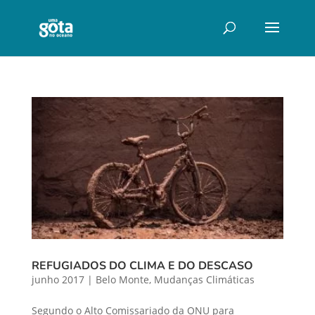
REFUGIADOS DO CLIMA E DO DESCASO
junho 2017
|
Belo Monte
,
Mudanças Climáticas
Segundo o Alto Comissariado da ONU para