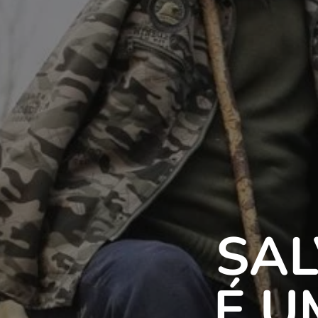
SAL
É U