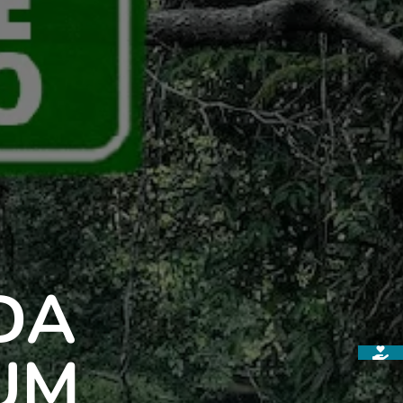
DA
UM