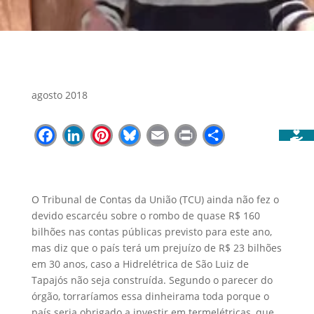
agosto 2018
Facebook
LinkedIn
Pinterest
Bluesky
Email
Print
Share
O Tribunal de Contas da União (TCU) ainda não fez o
devido escarcéu sobre o rombo de quase R$ 160
bilhões nas contas públicas previsto para este ano,
mas diz que o país terá um prejuízo de R$ 23 bilhões
em 30 anos, caso a Hidrelétrica de São Luiz de
Tapajós não seja construída. Segundo o parecer do
órgão, torraríamos essa dinheirama toda porque o
país seria obrigado a investir em termelétricas, que