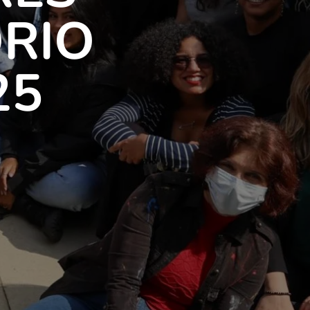
RIO
25