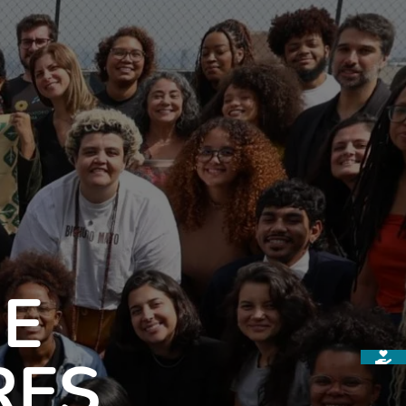
E
RES