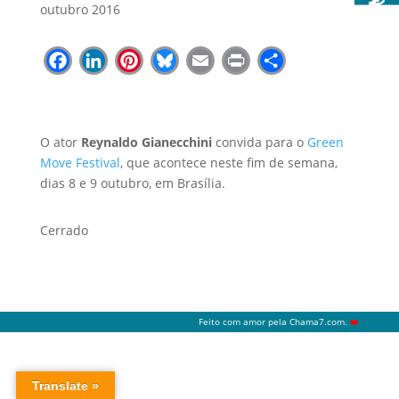
outubro 2016
Facebook
LinkedIn
Pinterest
Bluesky
Email
Print
Share
O ator
Reynaldo Gianecchini
convida para o
Green
Move Festival
, que acontece neste fim de semana,
dias 8 e 9 outubro, em Brasília.
Cerrado
Feito com amor pela
Chama7.com
.
❤️