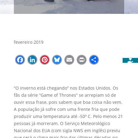
fevereiro 2019
Facebook
LinkedIn
Pinterest
Bluesky
Email
Print
Share
“O inverno está chegando” nos Estados Unidos. Os
fãs da série “Game of Thrones” se arrepiam só de
ouvir essa frase, pois sabem que boa coisa não vem.
A população já sofre com uma frente fria que pode
produzir uma temperatura até -50º C. Pelo menos 21
pessoas já morreram. O Serviço Meteorológico
Nacional dos EUA (com sigla NWS em inglês) previu
que será o clima mais frio das últimas décadas no